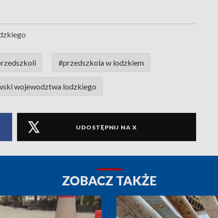
dzkiego
rzedszkoli
#przedszkola w lodzkiem
wski wojewodztwa lodzkiego
UDOSTĘPNIJ NA X
ZOBACZ TAKŻE