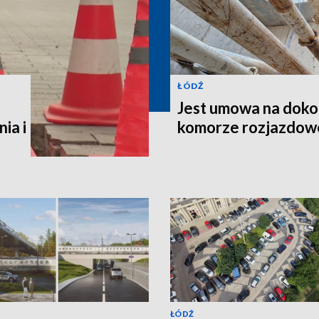
ŁÓDŹ
Jest umowa na doko
ia i
komorze rozjazdowe
ŁÓDŹ