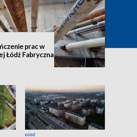
ńczenie prac w
j Łódź Fabryczna
ŁÓDŹ