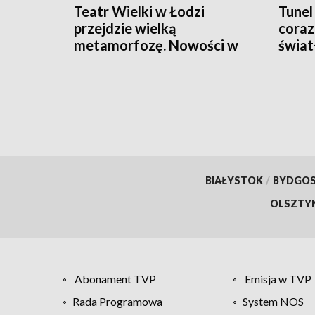
Teatr Wielki w Łodzi
Tunel
przejdzie wielką
coraz 
metamorfozę. Nowości w
świat
podziemiach
inwes
BIAŁYSTOK
/
BYDGO
OLSZTY
Abonament TVP
Emisja w TVP
Rada Programowa
System NOS