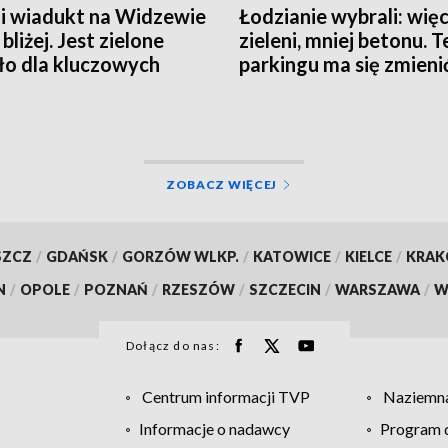
 i wiadukt na Widzewie
Łodzianie wybrali: więc
bliżej. Jest zielone
zieleni, mniej betonu. 
ło dla kluczowych
parkingu ma się zmieni
tycji w Łodzi
ZOBACZ WIĘCEJ
SZCZ
/
GDAŃSK
/
GORZÓW WLKP.
/
KATOWICE
/
KIELCE
/
KRA
N
/
OPOLE
/
POZNAŃ
/
RZESZÓW
/
SZCZECIN
/
WARSZAWA
/
W
Dołącz do nas:
Centrum informacji TVP
Naziemna
Informacje o nadawcy
Program d