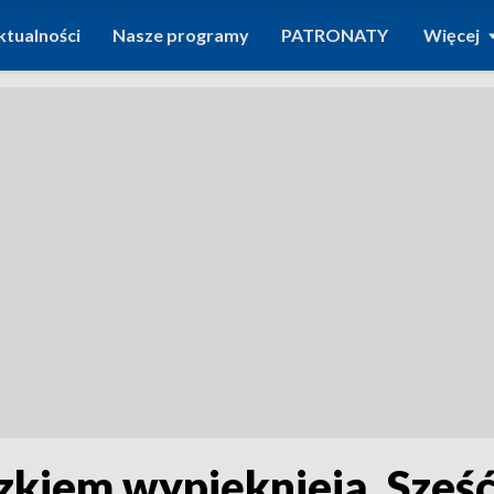
ktualności
Nasze programy
PATRONATY
Więcej
zkiem wypięknieją. Sześ