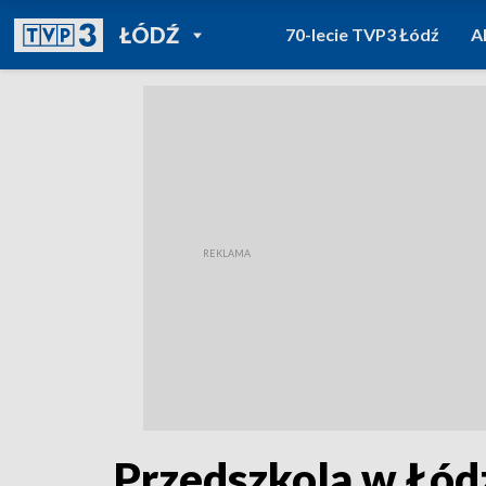
POWRÓT DO
ŁÓDŹ
70-lecie TVP3 Łódź
A
TVP REGIONY
Przedszkola w Łód