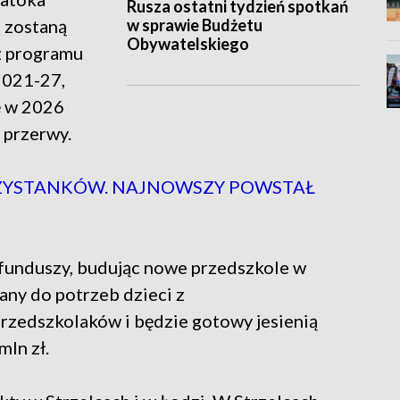
Rusza ostatni tydzień spotkań
w sprawie Budżetu
i zostaną
Obywatelskiego
z programu
2021-27,
ę w 2026
 przerwy.
RZYSTANKÓW. NAJNOWSZY POWSTAŁ
funduszy, budując nowe przedszkole w
ny do potrzeb dzieci z
rzedszkolaków i będzie gotowy jesienią
mln zł.