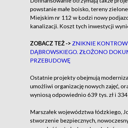
Dofinansowanie otrzymają także projek
powstanie małe boisko, tereny zielone
Miejskim nr 112 w Łodzi nowy podjaz
kanalizacji. Koszt tych inwestycji wyni
ZOBACZ TEŻ ->
ZNIKNIE KONTROW
DĄBROWSKIEGO. ZŁOŻONO DOKUM
PRZEBUDOWĘ
Ostatnie projekty obejmują moderniza
umożliwi organizację nowych zajęć, or
wyniosą odpowiednio 639 tys. zł i 334 t
Marszałek województwa łódzkiego, Joa
stworzenie bezpiecznych, nowoczesnyc