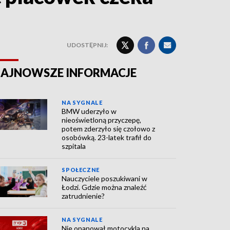
UDOSTĘPNIJ:
AJNOWSZE INFORMACJE
NA SYGNALE
BMW uderzyło w
nieoświetloną przyczepę,
potem zderzyło się czołowo z
osobówką. 23-latek trafił do
szpitala
SPOŁECZNE
Nauczyciele poszukiwani w
Łodzi. Gdzie można znaleźć
zatrudnienie?
NA SYGNALE
Nie opanował motocykla na