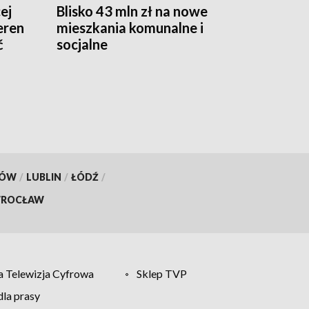
ej
Blisko 43 mln zł na nowe
Teren
mieszkania komunalne i
ć
socjalne
KÓW
/
LUBLIN
/
ŁÓDŹ
/
ROCŁAW
 Telewizja Cyfrowa
Sklep TVP
la prasy