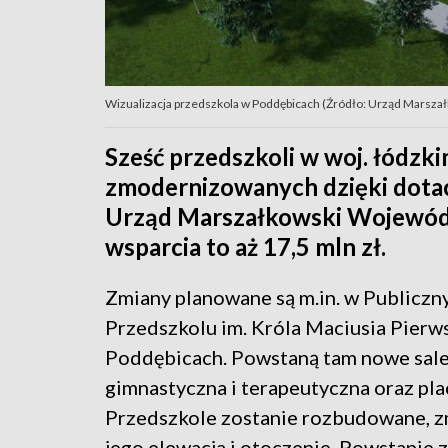
Wizualizacja przedszkola w Poddębicach (Źródło: Urząd Marsz
Sześć przedszkoli w woj. łódzk
zmodernizowanych dzięki dota
Urząd Marszałkowski Wojewód
wsparcia to aż 17,5 mln zł.
Zmiany planowane są m.in. w Publicz
Przedszkolu im. Króla Maciusia Pier
Poddębicach. Powstaną tam nowe sal
gimnastyczna i terapeutyczna oraz pla
Przedszkole zostanie rozbudowane, zm
jego elewacja i otoczenie. Powstanie 