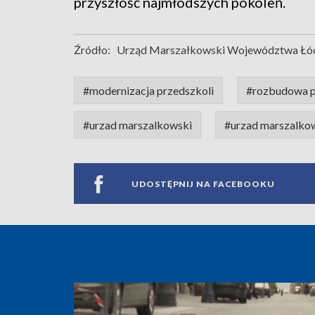
przyszłość najmłodszych pokoleń.
Źródło:
Urząd Marszałkowski Województwa Łó
#modernizacja przedszkoli
#rozbudowa p
#urzad marszalkowski
#urzad marszalko
UDOSTĘPNIJ NA FACEBOOKU