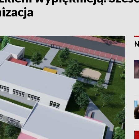
izacja
N