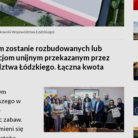
ałkowski Województwa Łódzkiego)
im zostanie rozbudowanych lub
cjom unijnym przekazanym przez
ztwa Łódzkiego. Łączna kwota
nym
wszego w
e
c zabaw.
ieni się
zatoka