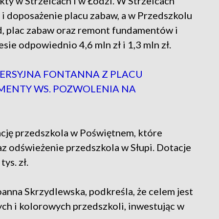
ty w Strzelcach i w Łodzi. W Strzelcach
 i doposażenie placu zabaw, a w Przedszkolu
d, plac zabaw oraz remont fundamentów i
esie odpowiednio 4,6 mln zł i 1,3 mln zł.
ERSYJNA FONTANNA Z PLACU
ENTY WS. POZWOLENIA NA
cję przedszkola w Poświętnem, które
az odświeżenie przedszkola w Słupi. Dotacje
ys. zł.
nna Skrzydlewska, podkreśla, że celem jest
h i kolorowych przedszkoli, inwestując w