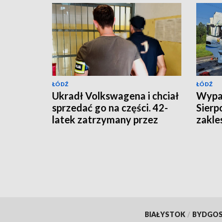
ŁÓDŹ
ŁÓDŹ
Ukradł Volkswagena i chciał
Wypa
sprzedać go na części. 42-
Sierp
latek zatrzymany przez
zakle
policję
jedna
[AKT
BIAŁYSTOK
/
BYDGO