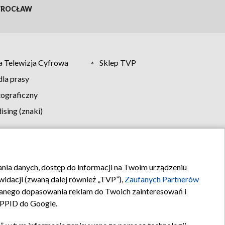
ROCŁAW
 Telewizja Cyfrowa
Sklep TVP
la prasy
tograficzny
sing (znaki)
klamy
Kontakt
rania danych, dostęp do informacji na Twoim urządzeniu
idacji (zwaną dalej również „TVP”),
Zaufanych Partnerów
anego dopasowania reklam do Twoich zainteresowań i
a PPID do Google.