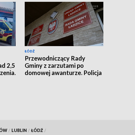
ŁÓDŹ
Przewodniczący Rady
ad 2,5
Gminy z zarzutami po
zenia.
domowej awanturze. Policja
pitala
i prokuratura
interweniowały
KÓW
/
LUBLIN
/
ŁÓDŹ
/