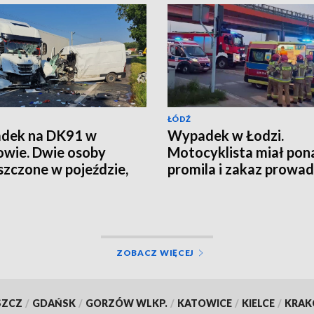
ŁÓDŹ
dek na DK91 w
Wypadek w Łodzi.
owie. Dwie osoby
Motocyklista miał pon
szczone w pojeździe,
promila i zakaz prowad
 nieprzytomna
Pasażerka trafiła do sz
UALIZACJA]
ZOBACZ WIĘCEJ
SZCZ
/
GDAŃSK
/
GORZÓW WLKP.
/
KATOWICE
/
KIELCE
/
KRA