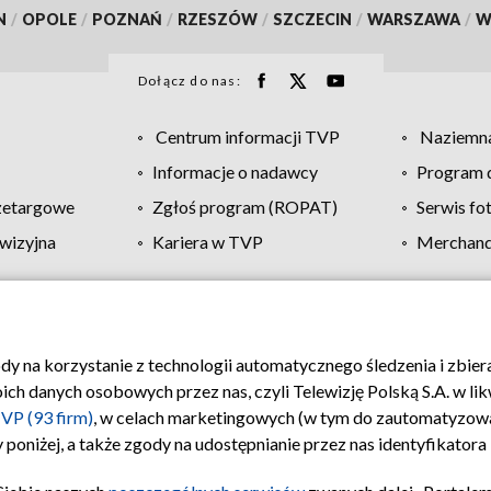
N
/
OPOLE
/
POZNAŃ
/
RZESZÓW
/
SZCZECIN
/
WARSZAWA
/
W
Dołącz do nas:
Centrum informacji TVP
Naziemna
Informacje o nadawcy
Program d
zetargowe
Zgłoś program (ROPAT)
Serwis fo
wizyjna
Kariera w TVP
Merchandi
Polityka prywatności
Moje zgody
Pomoc
Biuro re
ody na korzystanie z technologii automatycznego śledzenia i zbie
 danych osobowych przez nas, czyli Telewizję Polską S.A. w likw
VP (93 firm)
, w celach marketingowych (w tym do zautomatyzow
 poniżej, a także zgody na udostępnianie przez nas identyfikator