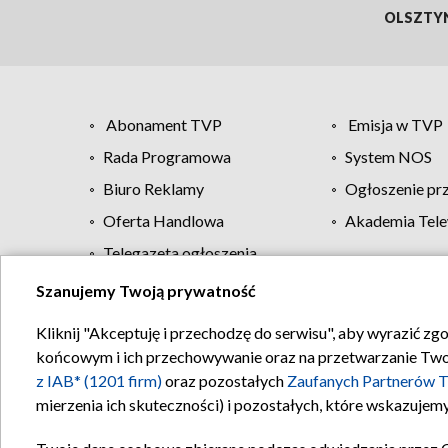
OLSZTY
Abonament TVP
Emisja w TVP
Rada Programowa
System NOS
Biuro Reklamy
Ogłoszenie pr
Oferta Handlowa
Akademia Tele
Telegazeta ogłoszenia
Szanujemy Twoją prywatność
Regulamin TVP
Kliknij "Akceptuję i przechodzę do serwisu", aby wyrazić zg
końcowym i ich przechowywanie oraz na przetwarzanie Twoich
z IAB* (1201 firm)
oraz pozostałych
Zaufanych Partnerów T
mierzenia ich skuteczności) i pozostałych, które wskazujemy