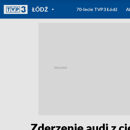
POWRÓT DO
ŁÓDŹ
70-lecie TVP3 Łódź
A
TVP REGIONY
Zderzenie audi z c