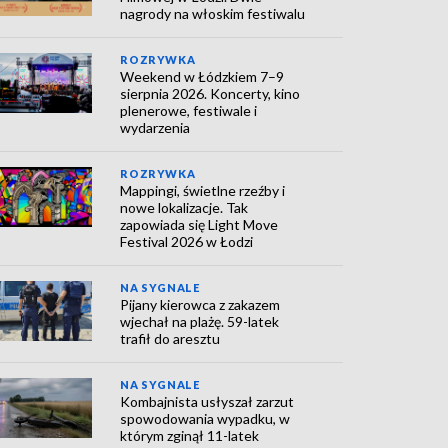
nagrody na włoskim festiwalu
ROZRYWKA
Weekend w Łódzkiem 7–9
sierpnia 2026. Koncerty, kino
plenerowe, festiwale i
wydarzenia
ROZRYWKA
Mappingi, świetlne rzeźby i
nowe lokalizacje. Tak
zapowiada się Light Move
Festival 2026 w Łodzi
NA SYGNALE
Pijany kierowca z zakazem
wjechał na plażę. 59-latek
trafił do aresztu
NA SYGNALE
Kombajnista usłyszał zarzut
spowodowania wypadku, w
którym zginął 11-latek