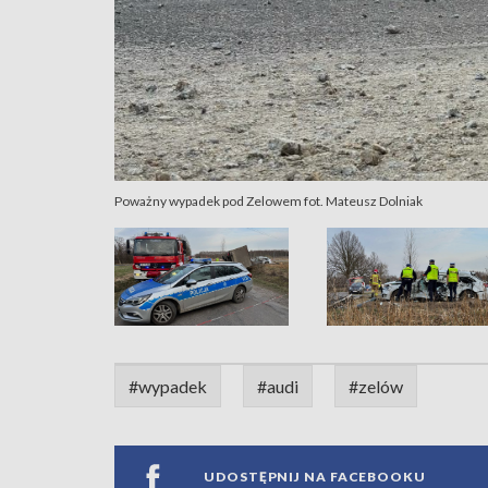
Poważny wypadek pod Zelowem fot. Mateusz Dolniak
#wypadek
#audi
#zelów
UDOSTĘPNIJ NA FACEBOOKU