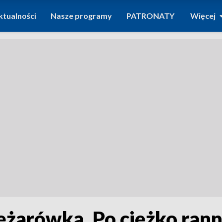
ktualności
Nasze programy
PATRONATY
Więcej
iężarówką. Po ciężko rann