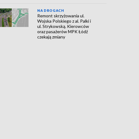
NA DROGACH
Remont skrzyżowania ul.
Wojska Polskiego z al. Palki i
ul. Strykowską. Kierowców
oraz pasażerów MPK Łódź
czekają zmiany