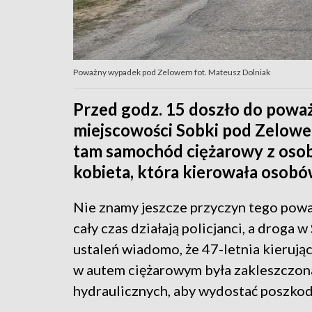
Poważny wypadek pod Zelowem fot. Mateusz Dolniak
Przed godz. 15 doszło do pow
miejscowości Sobki pod Zelowem
tam samochód ciężarowy z osob
kobieta, która kierowała osobó
Nie znamy jeszcze przyczyn tego pow
cały czas działają policjanci, a droga
ustaleń wiadomo, że 47-letnia kierują
w autem ciężarowym była zakleszczona
hydraulicznych, aby wydostać poszko