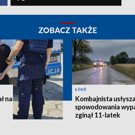
ZOBACZ TAKŻE
ŁÓDŹ
ł na
Kombajnista usłysza
spowodowania wypa
zginął 11-latek