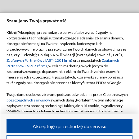
Szanujemy Twoją prywatność
Dołącz do nas:
Kliknij "Akceptuję i przechodzę do serwisu", aby wyrazić zgody na
korzystanie z technologii automatycznego śledzenia i zbierania danych,
TVP
dostęp do informacji na Twoim urządzeniu końcowym i ich
Abonament TVP
przechowywanie oraz na przetwarzanie Twoich danych osobowych przez
Regulamin TVP
nas, czyli Telewizję Polską S.A. w likwidacji (zwaną dalej również „TVP”),
Emisja w TVP
Zaufanych Partnerów z IAB* (1201 firm)
oraz pozostałych
Zaufanych
Polityka prywatności
Partnerów TVP (93 firm)
, w celach marketingowych (w tym do
Centrum informacji TVP
Moje zgody
zautomatyzowanego dopasowania reklam do Twoich zainteresowań i
mierzenia ich skuteczności) i pozostałych, które wskazujemy poniżej, a
Naziemna Telewizja Cyfrowa
Pomoc
także zgody na udostępnianie przez nas identyfikatora PPID do Google.
Sklep TVP
Biuro reklamy
Twoje dane osobowe zbierane podczas odwiedzania przez Ciebie naszych
Rada Programowa
poszczególnych serwisów
zwanych dalej „Portalem”, w tym informacje
Kontakt
zapisywane za pomocą technologii takich jak: pliki cookie, sygnalizatory
System NOS
WWW lub innych podobnych technologii umożliwiających świadczenie
dopasowanych i bezpiecznych usług, personalizację treści oraz reklam,
Informacje o nadawcy
Kanały
udostępnianie funkcji mediów społecznościowych oraz analizowanie
Akceptuję i przechodzę do serwisu
ruchu w Internecie.
Program dla prasy
©2026 Telewizja Polska S.A. w likwidacji
Biuro Reklamy