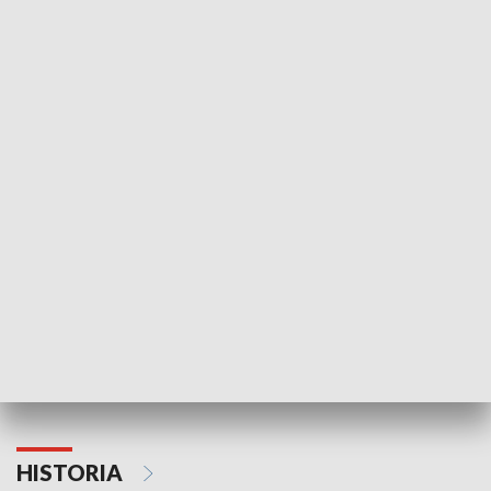
Idź się zbadaj
Nie poddaję si
GOSPODARKA
Strefa biznesu
HISTORIA