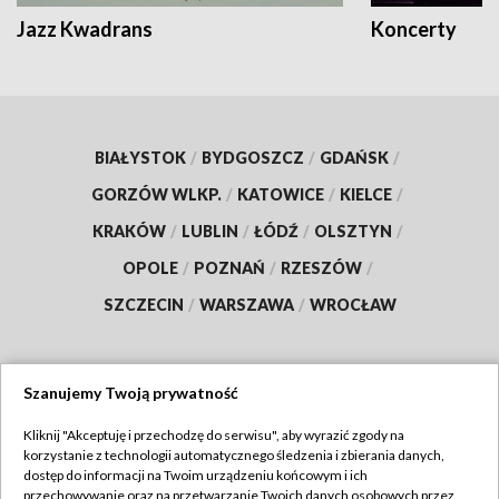
Jazz Kwadrans
Koncerty
BIAŁYSTOK
/
BYDGOSZCZ
/
GDAŃSK
/
GORZÓW WLKP.
/
KATOWICE
/
KIELCE
/
KRAKÓW
/
LUBLIN
/
ŁÓDŹ
/
OLSZTYN
/
OPOLE
/
POZNAŃ
/
RZESZÓW
/
SZCZECIN
/
WARSZAWA
/
WROCŁAW
Szanujemy Twoją prywatność
Dołącz do nas:
Kliknij "Akceptuję i przechodzę do serwisu", aby wyrazić zgody na
korzystanie z technologii automatycznego śledzenia i zbierania danych,
TVP
dostęp do informacji na Twoim urządzeniu końcowym i ich
Abonament TVP
przechowywanie oraz na przetwarzanie Twoich danych osobowych przez