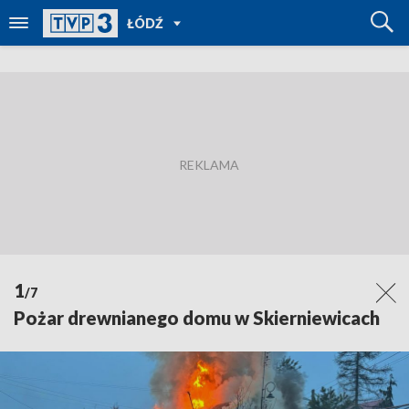
POWRÓT
ŁÓDŹ
DO
TVP
REGIONY
1
/7
Pożar drewnianego domu w Skierniewicach