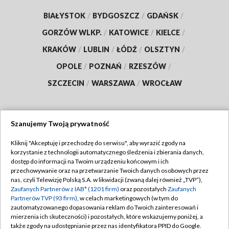
BIAŁYSTOK
/
BYDGOSZCZ
/
GDAŃSK
/
GORZÓW WLKP.
/
KATOWICE
/
KIELCE
/
KRAKÓW
/
LUBLIN
/
ŁÓDŹ
/
OLSZTYN
/
OPOLE
/
POZNAŃ
/
RZESZÓW
/
SZCZECIN
/
WARSZAWA
/
WROCŁAW
Szanujemy Twoją prywatność
Dołącz do nas:
Kliknij "Akceptuję i przechodzę do serwisu", aby wyrazić zgody na
korzystanie z technologii automatycznego śledzenia i zbierania danych,
TVP
dostęp do informacji na Twoim urządzeniu końcowym i ich
Abonament TVP
przechowywanie oraz na przetwarzanie Twoich danych osobowych przez
Regulamin TVP
nas, czyli Telewizję Polską S.A. w likwidacji (zwaną dalej również „TVP”),
Emisja w TVP
Polityka prywatności
Zaufanych Partnerów z IAB* (1201 firm)
oraz pozostałych
Zaufanych
Partnerów TVP (93 firm)
, w celach marketingowych (w tym do
Centrum informacji TVP
Moje zgody
zautomatyzowanego dopasowania reklam do Twoich zainteresowań i
mierzenia ich skuteczności) i pozostałych, które wskazujemy poniżej, a
Naziemna Telewizja Cyfrowa
Pomoc
także zgody na udostępnianie przez nas identyfikatora PPID do Google.