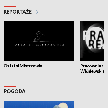
REPORTAŻE
Ostatni Mistrzowie
Pracownia re
Wiśniewskieg
POGODA