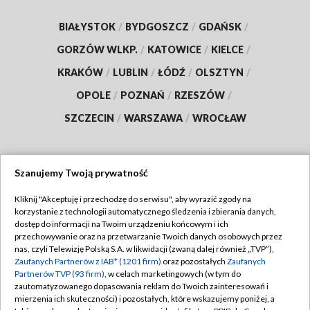
BIAŁYSTOK
/
BYDGOSZCZ
/
GDAŃSK
/
GORZÓW WLKP.
/
KATOWICE
/
KIELCE
/
KRAKÓW
/
LUBLIN
/
ŁÓDŹ
/
OLSZTYN
/
OPOLE
/
POZNAŃ
/
RZESZÓW
/
SZCZECIN
/
WARSZAWA
/
WROCŁAW
Szanujemy Twoją prywatność
Dołącz do nas:
Kliknij "Akceptuję i przechodzę do serwisu", aby wyrazić zgody na
korzystanie z technologii automatycznego śledzenia i zbierania danych,
TVP
dostęp do informacji na Twoim urządzeniu końcowym i ich
Abonament TVP
przechowywanie oraz na przetwarzanie Twoich danych osobowych przez
Regulamin TVP
nas, czyli Telewizję Polską S.A. w likwidacji (zwaną dalej również „TVP”),
Emisja w TVP
Zaufanych Partnerów z IAB* (1201 firm)
oraz pozostałych
Zaufanych
Polityka prywatności
Partnerów TVP (93 firm)
, w celach marketingowych (w tym do
Centrum informacji TVP
Moje zgody
zautomatyzowanego dopasowania reklam do Twoich zainteresowań i
mierzenia ich skuteczności) i pozostałych, które wskazujemy poniżej, a
Naziemna Telewizja Cyfrowa
Pomoc