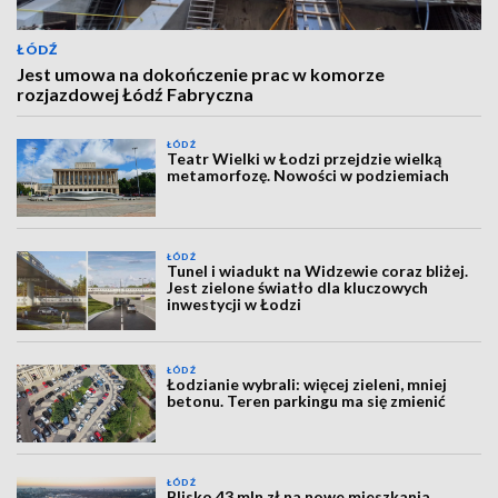
ŁÓDŹ
Jest umowa na dokończenie prac w komorze
rozjazdowej Łódź Fabryczna
ŁÓDŹ
Teatr Wielki w Łodzi przejdzie wielką
metamorfozę. Nowości w podziemiach
ŁÓDŹ
Tunel i wiadukt na Widzewie coraz bliżej.
Jest zielone światło dla kluczowych
inwestycji w Łodzi
ŁÓDŹ
Łodzianie wybrali: więcej zieleni, mniej
betonu. Teren parkingu ma się zmienić
ŁÓDŹ
Blisko 43 mln zł na nowe mieszkania