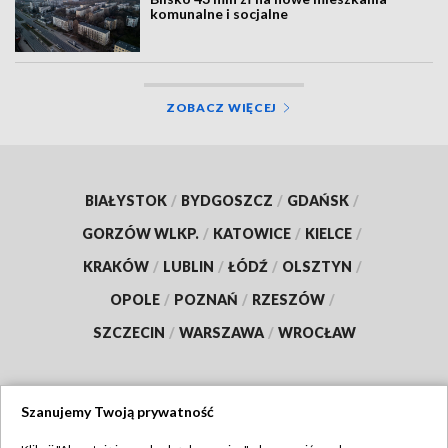
komunalne i socjalne
ZOBACZ WIĘCEJ
BIAŁYSTOK
/
BYDGOSZCZ
/
GDAŃSK
/
GORZÓW WLKP.
/
KATOWICE
/
KIELCE
/
KRAKÓW
/
LUBLIN
/
ŁÓDŹ
/
OLSZTYN
/
OPOLE
/
POZNAŃ
/
RZESZÓW
/
SZCZECIN
/
WARSZAWA
/
WROCŁAW
Szanujemy Twoją prywatność
Dołącz do nas: