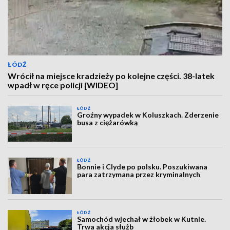
ŁÓDŹ
Wrócił na miejsce kradzieży po kolejne części. 38-latek
wpadł w ręce policji [WIDEO]
ŁÓDŹ
Groźny wypadek w Koluszkach. Zderzenie
busa z ciężarówką
ŁÓDŹ
Bonnie i Clyde po polsku. Poszukiwana
para zatrzymana przez kryminalnych
ŁÓDŹ
Samochód wjechał w żłobek w Kutnie.
Trwa akcja służb