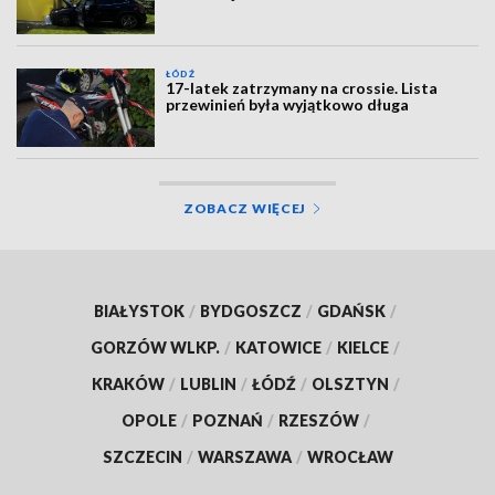
ŁÓDŹ
17-latek zatrzymany na crossie. Lista
przewinień była wyjątkowo długa
ZOBACZ WIĘCEJ
BIAŁYSTOK
/
BYDGOSZCZ
/
GDAŃSK
/
GORZÓW WLKP.
/
KATOWICE
/
KIELCE
/
KRAKÓW
/
LUBLIN
/
ŁÓDŹ
/
OLSZTYN
/
OPOLE
/
POZNAŃ
/
RZESZÓW
/
SZCZECIN
/
WARSZAWA
/
WROCŁAW