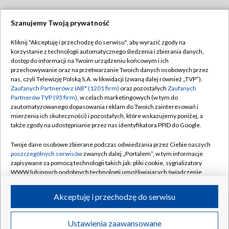
Szanujemy Twoją prywatność
Dołącz do nas:
Kliknij "Akceptuję i przechodzę do serwisu", aby wyrazić zgody na
korzystanie z technologii automatycznego śledzenia i zbierania danych,
TVP
dostęp do informacji na Twoim urządzeniu końcowym i ich
Abonament TVP
przechowywanie oraz na przetwarzanie Twoich danych osobowych przez
Regulamin TVP
nas, czyli Telewizję Polską S.A. w likwidacji (zwaną dalej również „TVP”),
Emisja w TVP
Polityka prywatności
Zaufanych Partnerów z IAB* (1201 firm)
oraz pozostałych
Zaufanych
Partnerów TVP (93 firm)
, w celach marketingowych (w tym do
Centrum informacji TVP
Moje zgody
zautomatyzowanego dopasowania reklam do Twoich zainteresowań i
mierzenia ich skuteczności) i pozostałych, które wskazujemy poniżej, a
Naziemna Telewizja Cyfrowa
Pomoc
także zgody na udostępnianie przez nas identyfikatora PPID do Google.
Sklep TVP
Biuro reklamy
Twoje dane osobowe zbierane podczas odwiedzania przez Ciebie naszych
Rada Programowa
Kontakt
poszczególnych serwisów
zwanych dalej „Portalem”, w tym informacje
zapisywane za pomocą technologii takich jak: pliki cookie, sygnalizatory
System NOS
WWW lub innych podobnych technologii umożliwiających świadczenie
dopasowanych i bezpiecznych usług, personalizację treści oraz reklam,
Informacje o nadawcy
Kanały
udostępnianie funkcji mediów społecznościowych oraz analizowanie
Akceptuję i przechodzę do serwisu
ruchu w Internecie.
Program dla prasy
©2026 Telewizja Polska S.A. w likwidacji
Biuro Reklamy
Twoje dane osobowe zbierane podczas odwiedzania przez Ciebie
Ustawienia zaawansowane
poszczególnych serwisów
na Portalu, takie jak adresy IP, identyfikatory