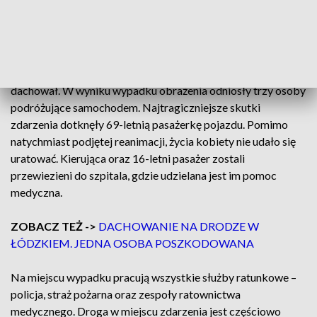
KAMERA
Ze wstępnych ustaleń policjantów pracujących na miejscu
wynika, że na łuku drogi 46-letnia kierująca straciła
panowanie nad pojazdem, który następnie wypadł z trasy i
dachował. W wyniku wypadku obrażenia odniosły trzy osoby
podróżujące samochodem. Najtragiczniejsze skutki
zdarzenia dotknęły 69-letnią pasażerkę pojazdu. Pomimo
natychmiast podjętej reanimacji, życia kobiety nie udało się
uratować. Kierująca oraz 16-letni pasażer zostali
przewiezieni do szpitala, gdzie udzielana jest im pomoc
medyczna.
ZOBACZ TEŻ ->
DACHOWANIE NA DRODZE W
ŁÓDZKIEM. JEDNA OSOBA POSZKODOWANA
Na miejscu wypadku pracują wszystkie służby ratunkowe –
policja, straż pożarna oraz zespoły ratownictwa
medycznego. Droga w miejscu zdarzenia jest częściowo