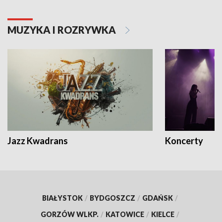
MUZYKA I ROZRYWKA
Jazz Kwadrans
Koncerty
BIAŁYSTOK
/
BYDGOSZCZ
/
GDAŃSK
/
GORZÓW WLKP.
/
KATOWICE
/
KIELCE
/