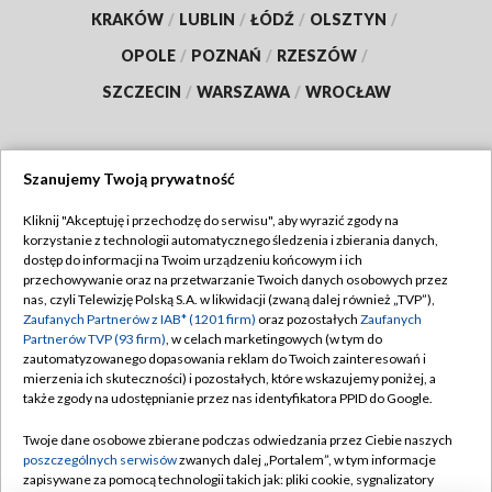
KRAKÓW
/
LUBLIN
/
ŁÓDŹ
/
OLSZTYN
/
OPOLE
/
POZNAŃ
/
RZESZÓW
/
SZCZECIN
/
WARSZAWA
/
WROCŁAW
Szanujemy Twoją prywatność
Dołącz do nas:
Kliknij "Akceptuję i przechodzę do serwisu", aby wyrazić zgody na
korzystanie z technologii automatycznego śledzenia i zbierania danych,
TVP
dostęp do informacji na Twoim urządzeniu końcowym i ich
Abonament TVP
przechowywanie oraz na przetwarzanie Twoich danych osobowych przez
Regulamin TVP
nas, czyli Telewizję Polską S.A. w likwidacji (zwaną dalej również „TVP”),
Emisja w TVP
Zaufanych Partnerów z IAB* (1201 firm)
oraz pozostałych
Zaufanych
Polityka prywatności
Partnerów TVP (93 firm)
, w celach marketingowych (w tym do
Centrum informacji TVP
Moje zgody
zautomatyzowanego dopasowania reklam do Twoich zainteresowań i
mierzenia ich skuteczności) i pozostałych, które wskazujemy poniżej, a
Naziemna Telewizja Cyfrowa
Pomoc
także zgody na udostępnianie przez nas identyfikatora PPID do Google.
Sklep TVP
Biuro reklamy
Twoje dane osobowe zbierane podczas odwiedzania przez Ciebie naszych
Rada Programowa
poszczególnych serwisów
zwanych dalej „Portalem”, w tym informacje
Kontakt
zapisywane za pomocą technologii takich jak: pliki cookie, sygnalizatory
System NOS