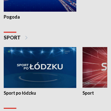
Pogoda
SPORT
Sport po łódzku
Sport