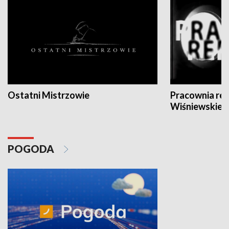
Ostatni Mistrzowie
Pracownia re
Wiśniewskieg
POGODA