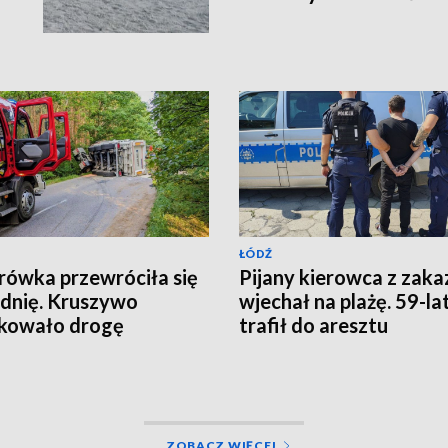
ŁÓDŹ
rówka przewróciła się
Pijany kierowca z zak
zdnię. Kruszywo
wjechał na plażę. 59-la
kowało drogę
trafił do aresztu
ZOBACZ WIĘCEJ