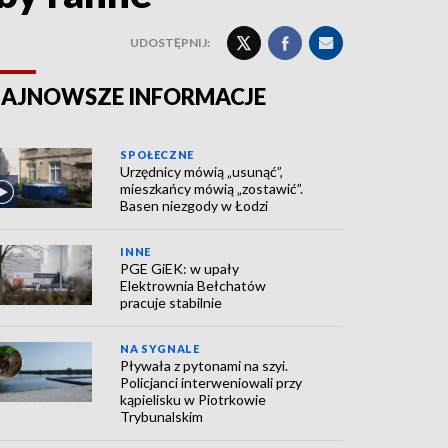
UDOSTĘPNIJ:
AJNOWSZE INFORMACJE
SPOŁECZNE
Urzędnicy mówią „usunąć”,
mieszkańcy mówią „zostawić”.
Basen niezgody w Łodzi
INNE
PGE GiEK: w upały
Elektrownia Bełchatów
pracuje stabilnie
NA SYGNALE
Pływała z pytonami na szyi.
Policjanci interweniowali przy
kąpielisku w Piotrkowie
Trybunalskim