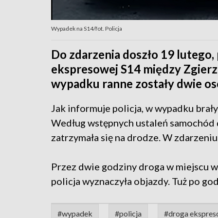
Wypadek na S14/fot. Policja
Do zdarzenia doszło 19 lutego,
ekspresowej S14 między Zgierz
wypadku ranne zostały dwie os
Jak informuje policja, w wypadku brał
Według wstępnych ustaleń samochód d
zatrzymała się na drodze. W zdarzeniu
Przez dwie godziny droga w miejscu w
policja wyznaczyła objazdy. Tuż po go
#wypadek
#policja
#droga ekspre