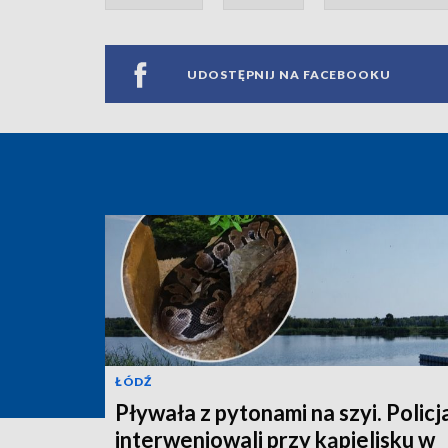
UDOSTĘPNIJ NA FACEBOOKU
ŁÓDŹ
Pływała z pytonami na szyi. Policj
interweniowali przy kąpielisku w