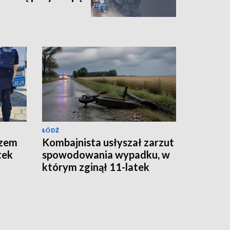
ŁÓDŹ
azem
Kombajnista usłyszał zarzut
tek
spowodowania wypadku, w
którym zginął 11-latek