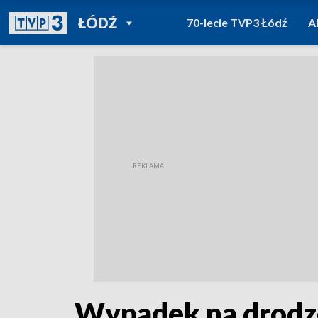
POWRÓT DO
ŁÓDŹ
70-lecie TVP3 Łódź
A
TVP REGIONY
Wypadek na drodze