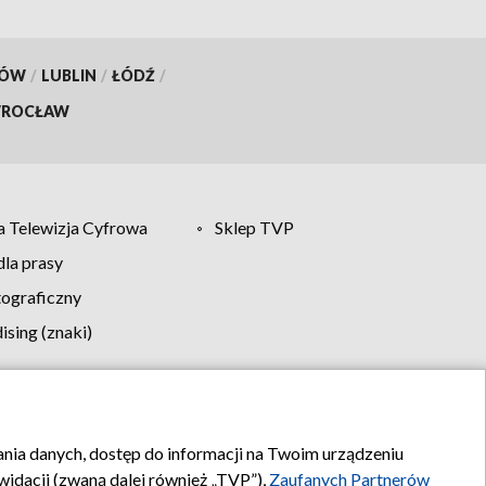
KÓW
/
LUBLIN
/
ŁÓDŹ
/
ROCŁAW
 Telewizja Cyfrowa
Sklep TVP
la prasy
tograficzny
sing (znaki)
klamy
Kontakt
rania danych, dostęp do informacji na Twoim urządzeniu
idacji (zwaną dalej również „TVP”),
Zaufanych Partnerów