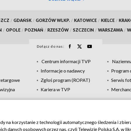
SZCZ
/
GDAŃSK
/
GORZÓW WLKP.
/
KATOWICE
/
KIELCE
/
KRA
N
/
OPOLE
/
POZNAŃ
/
RZESZÓW
/
SZCZECIN
/
WARSZAWA
/
W
Dołącz do nas:
Centrum informacji TVP
Naziemna
Informacje o nadawcy
Program d
zetargowe
Zgłoś program (ROPAT)
Serwis fo
wizyjna
Kariera w TVP
Merchandi
Polityka prywatności
Moje zgody
Pomoc
Biuro re
ody na korzystanie z technologii automatycznego śledzenia i zbie
 danych osobowych przez nas, czyli Telewizję Polską S.A. w likw