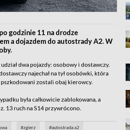
 po godzinie 11 na drodze
em a dojazdem do autostrady A2. W
oby.
y udział dwa pojazdy: osobowy i dostawczy.
ostawczy najechał na tył osobówki, która
 pszkodowani zostali obaj kierowcy.
ypadku była całkowicie zablokowana, a
dz. 13 ruch na S14 przywrócono.
sowa
#zgierz
#autostrada a2