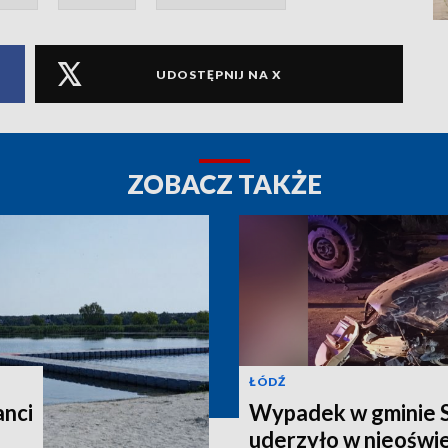
UDOSTĘPNIJ NA X
ZOBACZ TAKŻE
ŁÓDŹ
anci
Wypadek w gminie 
uderzyło w nieoświ