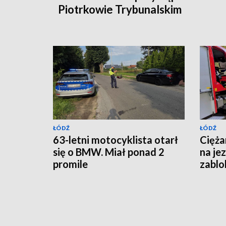
Piotrkowie Trybunalskim
ŁÓDŹ
ŁÓDŹ
63-letni motocyklista otarł
Cięża
się o BMW. Miał ponad 2
na je
promile
zablo