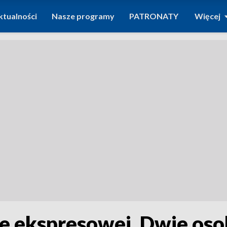
ktualności
Nasze programy
PATRONATY
Więcej
 ekspresowej. Dwie oso