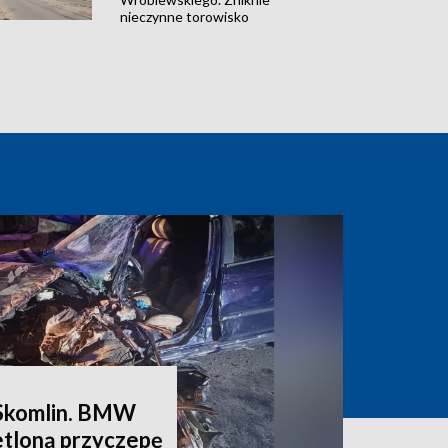
nieczynne torowisko
Skomlin. BMW
etloną przyczepę