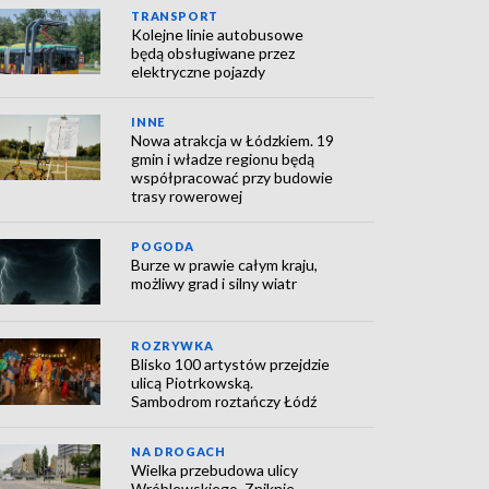
TRANSPORT
Kolejne linie autobusowe
będą obsługiwane przez
elektryczne pojazdy
INNE
Nowa atrakcja w Łódzkiem. 19
gmin i władze regionu będą
współpracować przy budowie
trasy rowerowej
POGODA
Burze w prawie całym kraju,
możliwy grad i silny wiatr
ROZRYWKA
Blisko 100 artystów przejdzie
ulicą Piotrkowską.
Sambodrom roztańczy Łódź
NA DROGACH
Wielka przebudowa ulicy
Wróblewskiego. Zniknie