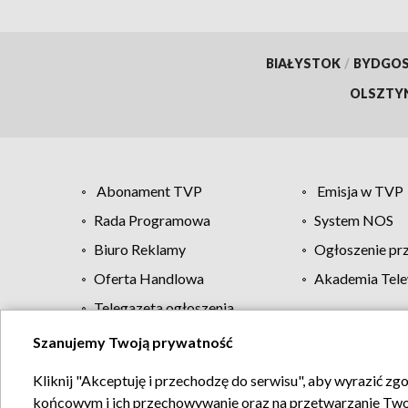
BIAŁYSTOK
/
BYDGO
OLSZTY
Abonament TVP
Emisja w TVP
Rada Programowa
System NOS
Biuro Reklamy
Ogłoszenie pr
Oferta Handlowa
Akademia Tele
Telegazeta ogłoszenia
Szanujemy Twoją prywatność
Regulamin TVP
Kliknij "Akceptuję i przechodzę do serwisu", aby wyrazić zg
końcowym i ich przechowywanie oraz na przetwarzanie Twoich