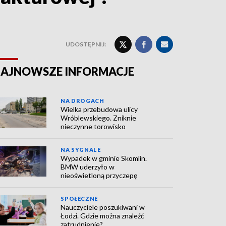
UDOSTĘPNIJ:
AJNOWSZE INFORMACJE
NA DROGACH
Wielka przebudowa ulicy
Wróblewskiego. Zniknie
nieczynne torowisko
NA SYGNALE
Wypadek w gminie Skomlin.
BMW uderzyło w
nieoświetloną przyczepę
SPOŁECZNE
Nauczyciele poszukiwani w
Łodzi. Gdzie można znaleźć
zatrudnienie?