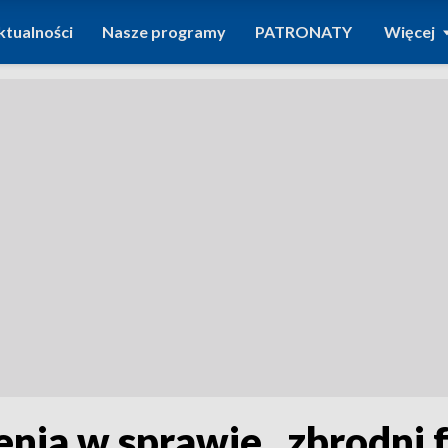
ktualności
Nasze programy
PATRONATY
Więcej
enia w sprawie „zbrodni 