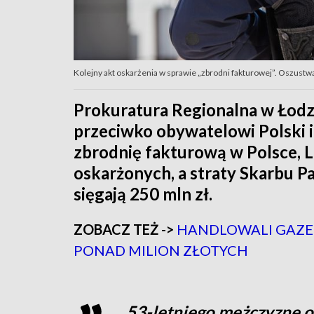
Kolejny akt oskarżenia w sprawie „zbrodni fakturowej”. Oszustw
Prokuratura Regionalna w Łodzi
przeciwko obywatelowi Polski i 
zbrodnię fakturową w Polsce, Li
oskarżonych, a straty Skarbu P
sięgają 250 mln zł.
ZOBACZ TEŻ ->
HANDLOWALI GAZEM
PONAD MILION ZŁOTYCH
53-letniego mężczyznę 