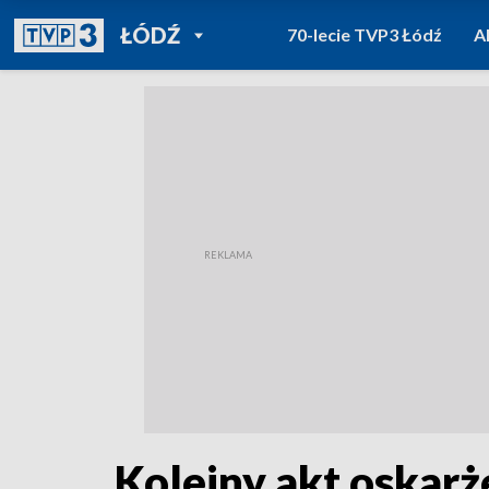
POWRÓT DO
ŁÓDŹ
70-lecie TVP3 Łódź
A
TVP REGIONY
Kolejny akt oskarż