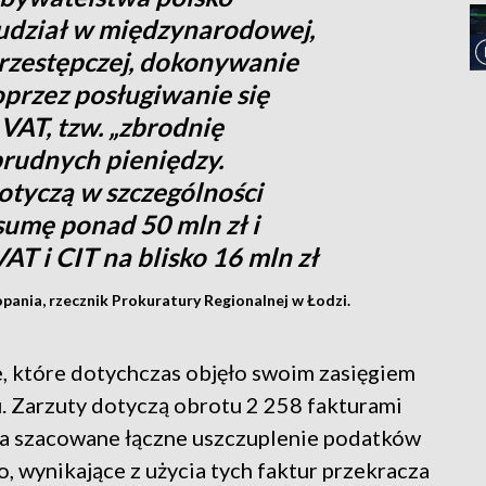
udział w międzynarodowej,
rzestępczej, dokonywanie
przez posługiwanie się
VAT, tzw. „zbrodnię
brudnych pieniędzy.
tyczą w szczególności
sumę ponad 50 mln zł i
T i CIT na blisko 16 mln zł
ania, rzecznik Prokuratury Regionalnej w Łodzi.
ie, które dotychczas objęło swoim zasięgiem
u. Zarzuty dotyczą obrotu 2 258 fakturami
ł, a szacowane łączne uszczuplenie podatków
 wynikające z użycia tych faktur przekracza