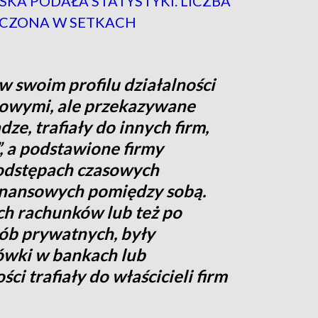
SKA PODAŁA STATYSTYKI. LICZBA
ICZONA W SETKACH
w swoim profilu działalności
owymi, ale przekazywane
ze, trafiały do innych firm,
, a podstawione firmy
odstępach czasowych
finansowych pomiędzy sobą.
ich rachunków lub też po
sób prywatnych, były
ówki w bankach lub
i trafiały do właścicieli firm