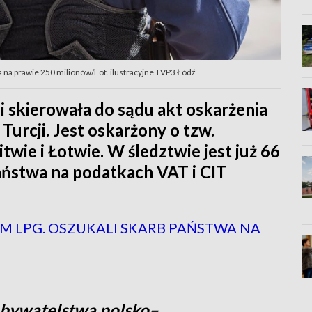
a na prawie 250 milionów/Fot. ilustracyjne TVP3 Łódź
 skierowała do sądu akt oskarżenia
Turcji. Jest oskarżony o tzw.
twie i Łotwie. W śledztwie jest już 66
aństwa na podatkach VAT i CIT
 LPG. OSZUKALI SKARB PAŃSTWA NA
obywatelstwa polsko–