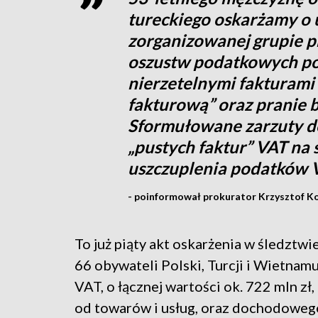
tureckiego oskarżamy o 
zorganizowanej grupie p
oszustw podatkowych po
nierzetelnymi fakturami 
fakturową” oraz pranie 
Sformułowane zarzuty do
„pustych faktur” VAT na 
uszczuplenia podatków VA
- poinformował prokurator Krzysztof Kop
To już piąty akt oskarżenia w śledztw
66 obywateli Polski, Turcji i Wietnam
VAT, o łącznej wartości ok. 722 mln z
od towarów i usług, oraz dochodowego,