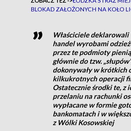
ZOBACZ TEŻ ->
ŁÓDZKA STRAŻ MIEJ
BLOKAD ZAŁOŻONYCH NA KOŁO L
Właściciele deklarowali 
handel wyrobami odzież
przez te podmioty pieniąd
głównie do tzw. „słupów”
dokonywały w krótkich 
kilkukrotnych operacji 
Ostatecznie środki te, z 
przelaniu na rachunki o
wypłacane w formie got
bankomatach i w większośc
z Wólki Kosowskiej