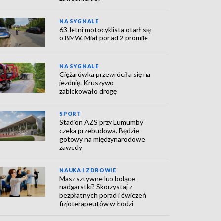
NA SYGNALE
63-letni motocyklista otarł się
o BMW. Miał ponad 2 promile
NA SYGNALE
Ciężarówka przewróciła się na
jezdnię. Kruszywo
zablokowało drogę
SPORT
Stadion AZS przy Lumumby
czeka przebudowa. Będzie
gotowy na międzynarodowe
zawody
NAUKA I ZDROWIE
Masz sztywne lub bolące
nadgarstki? Skorzystaj z
bezpłatnych porad i ćwiczeń
fizjoterapeutów w Łodzi