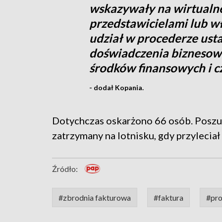
wskazywały na wirtualne
przedstawicielami lub wł
udział w procederze ust
doświadczenia biznesow
środków finansowych i c
- dodał Kopania.
Dotychczas oskarżono 66 osób. Poszuk
zatrzymany na lotnisku, gdy przyleciał
Źródło:
#zbrodnia fakturowa
#faktura
#pro