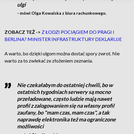
ulgi
- mówi Olga Kowalska z biura rachunkowego.
ZOBACZ TEŻ ->
Z ŁODZI POCIĄGIEM DO PRAGI I
BERLINA? MINISTER INFRASTRUKTURY DEKLARUJE
A warto, bo dzięki ulgom można dostać spory zwrot. Nie
warto za to zwlekać ze złożeniem zeznania.
Nie czekałabym do ostatniej chwili, bo w
ostatnich tygodniach serwery są mocno
przeładowane, często ludzie mają nawet
profil z zalogowaniem się na własny profil
zaufany, bo "mam czas, mam czas", a tak
naprawdę elektronika też ma ograniczone
możliwości