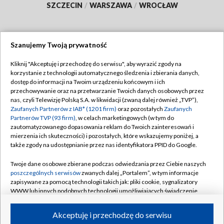
SZCZECIN
/
WARSZAWA
/
WROCŁAW
Szanujemy Twoją prywatność
Dołącz do nas:
Kliknij "Akceptuję i przechodzę do serwisu", aby wyrazić zgody na
korzystanie z technologii automatycznego śledzenia i zbierania danych,
TVP
dostęp do informacji na Twoim urządzeniu końcowym i ich
Abonament TVP
przechowywanie oraz na przetwarzanie Twoich danych osobowych przez
Regulamin TVP
nas, czyli Telewizję Polską S.A. w likwidacji (zwaną dalej również „TVP”),
Emisja w TVP
Polityka prywatności
Zaufanych Partnerów z IAB* (1201 firm)
oraz pozostałych
Zaufanych
Partnerów TVP (93 firm)
, w celach marketingowych (w tym do
Centrum informacji TVP
Moje zgody
zautomatyzowanego dopasowania reklam do Twoich zainteresowań i
mierzenia ich skuteczności) i pozostałych, które wskazujemy poniżej, a
Naziemna Telewizja Cyfrowa
Pomoc
także zgody na udostępnianie przez nas identyfikatora PPID do Google.
Sklep TVP
Biuro reklamy
Twoje dane osobowe zbierane podczas odwiedzania przez Ciebie naszych
Rada Programowa
Kontakt
poszczególnych serwisów
zwanych dalej „Portalem”, w tym informacje
zapisywane za pomocą technologii takich jak: pliki cookie, sygnalizatory
System NOS
WWW lub innych podobnych technologii umożliwiających świadczenie
dopasowanych i bezpiecznych usług, personalizację treści oraz reklam,
Informacje o nadawcy
Kanały
udostępnianie funkcji mediów społecznościowych oraz analizowanie
Akceptuję i przechodzę do serwisu
ruchu w Internecie.
Program dla prasy