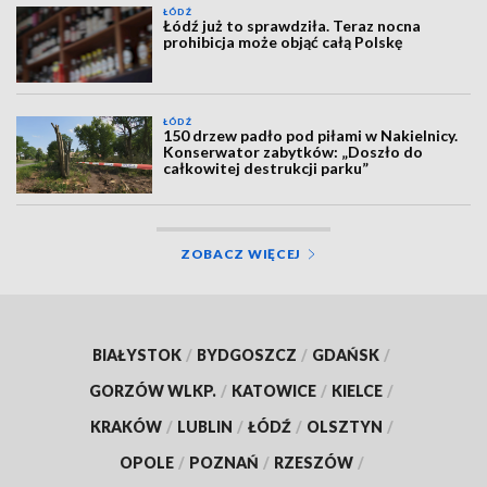
ŁÓDŹ
Łódź już to sprawdziła. Teraz nocna
prohibicja może objąć całą Polskę
ŁÓDŹ
150 drzew padło pod piłami w Nakielnicy.
Konserwator zabytków: „Doszło do
całkowitej destrukcji parku”
ZOBACZ WIĘCEJ
BIAŁYSTOK
/
BYDGOSZCZ
/
GDAŃSK
/
GORZÓW WLKP.
/
KATOWICE
/
KIELCE
/
KRAKÓW
/
LUBLIN
/
ŁÓDŹ
/
OLSZTYN
/
OPOLE
/
POZNAŃ
/
RZESZÓW
/