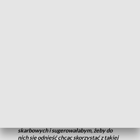
półtora procent na OPP, natomiast jeżeli
chcielibyśmy skorzystać z innej ulgi -
termomodernizacyjnej czy
rehabilitacyjnej, to musimy wpisać kwotę
w odpowiednią rubrykę
- tłumaczy Małgorzata Syska-Kamocka.
Katalog ulg w tym roku nie uległ zmianie, pojawiły się
natomiast nowe interpretacje obowiązujących przepisów.
Warto by było zwrócić uwagę dla
rodziców, którzy chcieliby z ulgi dla osoby
samotnie wychowującej. Nie każdy rodzic,
który sam sprawuje opiekę nad dzieckiem.
Pojawiło się wiele interpretacji
skarbowych i sugerowałabym, żeby do
nich się odnieść chcąc skorzystać z takiej