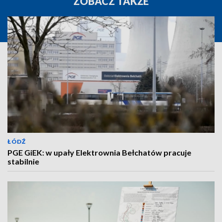
ZOBACZ TAKŻE
ŁÓDŹ
PGE GiEK: w upały Elektrownia Bełchatów pracuje
stabilnie