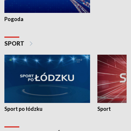
Pogoda
SPORT
Sport po łódzku
Sport