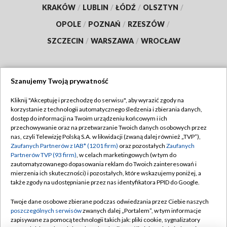
KRAKÓW
/
LUBLIN
/
ŁÓDŹ
/
OLSZTYN
/
OPOLE
/
POZNAŃ
/
RZESZÓW
/
SZCZECIN
/
WARSZAWA
/
WROCŁAW
Szanujemy Twoją prywatność
Dołącz do nas:
Kliknij "Akceptuję i przechodzę do serwisu", aby wyrazić zgody na
korzystanie z technologii automatycznego śledzenia i zbierania danych,
TVP
dostęp do informacji na Twoim urządzeniu końcowym i ich
Abonament TVP
przechowywanie oraz na przetwarzanie Twoich danych osobowych przez
Regulamin TVP
nas, czyli Telewizję Polską S.A. w likwidacji (zwaną dalej również „TVP”),
Emisja w TVP
Zaufanych Partnerów z IAB* (1201 firm)
oraz pozostałych
Zaufanych
Polityka prywatności
Partnerów TVP (93 firm)
, w celach marketingowych (w tym do
Centrum informacji TVP
Moje zgody
zautomatyzowanego dopasowania reklam do Twoich zainteresowań i
mierzenia ich skuteczności) i pozostałych, które wskazujemy poniżej, a
Naziemna Telewizja Cyfrowa
Pomoc
także zgody na udostępnianie przez nas identyfikatora PPID do Google.
Sklep TVP
Biuro reklamy
Twoje dane osobowe zbierane podczas odwiedzania przez Ciebie naszych
Rada Programowa
poszczególnych serwisów
zwanych dalej „Portalem”, w tym informacje
Kontakt
zapisywane za pomocą technologii takich jak: pliki cookie, sygnalizatory
System NOS