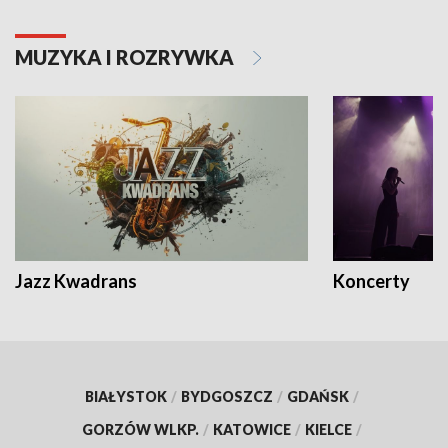
MUZYKA I ROZRYWKA
Jazz Kwadrans
Koncerty
BIAŁYSTOK
/
BYDGOSZCZ
/
GDAŃSK
/
GORZÓW WLKP.
/
KATOWICE
/
KIELCE
/