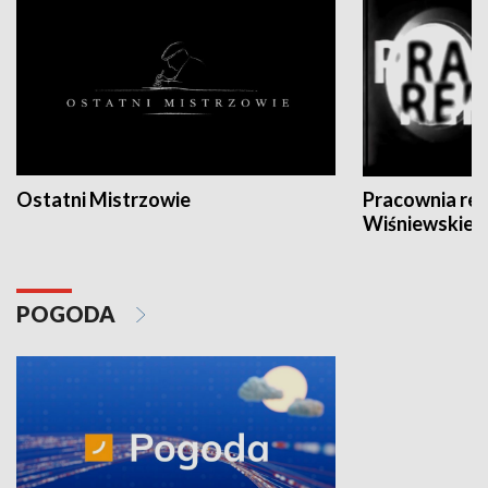
Ostatni Mistrzowie
Pracownia re
Wiśniewskieg
POGODA