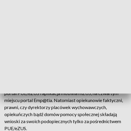
Jeśli wniosek złożono w poprzednim okresie
świadczeniowym i ZUS przyznał 800 plus, to rodzic może
utworzyć w aplikacji mZUS wniosek na nowy okres
świadczeniowy i taki wniosek zostanie automatycznie
uzupełniony na podstawie wcześniejszych danych. W razie
potrzeby zawsze może go edytować.
ZOBACZ ->
TŁUMY W KOLEJKACH DO ZUS-U.
POWODEM NOWE ŚWIADCZENIE
Najchętniej wybieranym kanałem składania wniosków 800
plus przez rodziców jest bankowość elektroniczna, następnie
portal PUE/eZUS i aplikacja mobilna mZUS, na czwartym
miejscu portal Emp@tia. Natomiast opiekunowie faktyczni,
prawni, czy dyrektorzy placówek wychowawczych,
opiekuńczych bądź domów pomocy społecznej składają
wnioski za swoich podopiecznych tylko za pośrednictwem
PUE/eZUS.