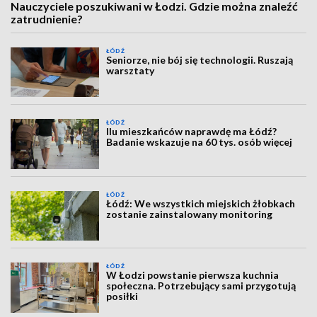
Nauczyciele poszukiwani w Łodzi. Gdzie można znaleźć
zatrudnienie?
ŁÓDŹ
Seniorze, nie bój się technologii. Ruszają
warsztaty
ŁÓDŹ
Ilu mieszkańców naprawdę ma Łódź?
Badanie wskazuje na 60 tys. osób więcej
ŁÓDŹ
Łódź: We wszystkich miejskich żłobkach
zostanie zainstalowany monitoring
ŁÓDŹ
W Łodzi powstanie pierwsza kuchnia
społeczna. Potrzebujący sami przygotują
posiłki