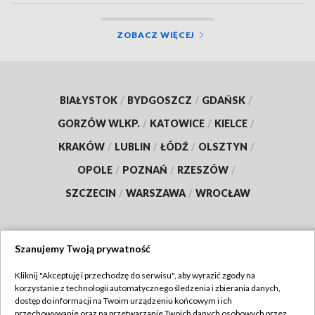
ZOBACZ WIĘCEJ
BIAŁYSTOK
/
BYDGOSZCZ
/
GDAŃSK
/
GORZÓW WLKP.
/
KATOWICE
/
KIELCE
/
KRAKÓW
/
LUBLIN
/
ŁÓDŹ
/
OLSZTYN
/
OPOLE
/
POZNAŃ
/
RZESZÓW
/
SZCZECIN
/
WARSZAWA
/
WROCŁAW
Szanujemy Twoją prywatność
Dołącz do nas:
Kliknij "Akceptuję i przechodzę do serwisu", aby wyrazić zgody na
korzystanie z technologii automatycznego śledzenia i zbierania danych,
TVP
dostęp do informacji na Twoim urządzeniu końcowym i ich
Abonament TVP
przechowywanie oraz na przetwarzanie Twoich danych osobowych przez