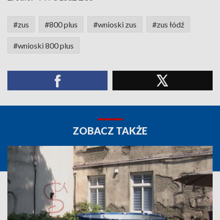
#zus
#800 plus
#wnioski zus
#zus łódź
#wnioski 800 plus
ZOBACZ TAKŻE