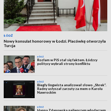
ŁÓDŹ
Nowy konsulat honorowy w Łodzi. Placówkę otworzyła
Turcja
ŁÓDŹ
Rozłam w PiS stał się faktem. Łódzcy
politycy wybrali strony konfliktu
ŁÓDŹ
Biegły lingwista analizował słowo „Shrek”.
Radny usłyszał zarzuty za mem o Karolu
Nawrockim
ŁÓDŹ
Hanna Zdanowska najlepszym włodarzem