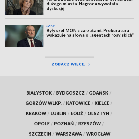
dużego miasta. Nagroda wywołała
dyskusję
ŁÓDŹ
Były szef MON z zarzutami. Prokuratura
wskazuje na słowa o „agentach rosyjskich”
ZOBACZ WIĘCEJ
BIAŁYSTOK
/
BYDGOSZCZ
/
GDAŃSK
/
GORZÓW WLKP.
/
KATOWICE
/
KIELCE
/
KRAKÓW
/
LUBLIN
/
ŁÓDŹ
/
OLSZTYN
/
OPOLE
/
POZNAŃ
/
RZESZÓW
/
SZCZECIN
/
WARSZAWA
/
WROCŁAW