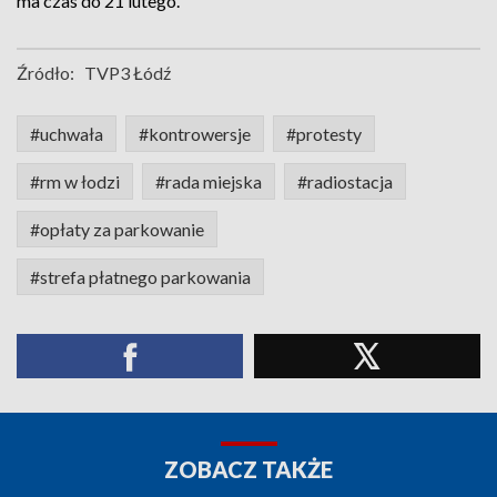
ma czas do 21 lutego.
Źródło:
TVP3 Łódź
#uchwała
#kontrowersje
#protesty
#rm w łodzi
#rada miejska
#radiostacja
#opłaty za parkowanie
#strefa płatnego parkowania
ZOBACZ TAKŻE