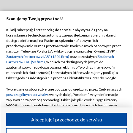
Szanujemy Twoją prywatność
Dołącz do nas:
Kliknij "Akceptuję i przechodzę do serwisu", aby wyrazić zgody na
korzystanie z technologii automatycznego śledzenia i zbierania danych,
TVP
dostęp do informacji na Twoim urządzeniu końcowym i ich
Abonament TVP
przechowywanie oraz na przetwarzanie Twoich danych osobowych przez
Regulamin TVP
nas, czyli Telewizję Polską S.A. w likwidacji (zwaną dalej również „TVP”),
Emisja w TVP
Polityka prywatności
Zaufanych Partnerów z IAB* (1201 firm)
oraz pozostałych
Zaufanych
Partnerów TVP (93 firm)
, w celach marketingowych (w tym do
Centrum informacji TVP
Moje zgody
zautomatyzowanego dopasowania reklam do Twoich zainteresowań i
mierzenia ich skuteczności) i pozostałych, które wskazujemy poniżej, a
Naziemna Telewizja Cyfrowa
Pomoc
także zgody na udostępnianie przez nas identyfikatora PPID do Google.
Sklep TVP
Biuro reklamy
Twoje dane osobowe zbierane podczas odwiedzania przez Ciebie naszych
Rada Programowa
Kontakt
poszczególnych serwisów
zwanych dalej „Portalem”, w tym informacje
zapisywane za pomocą technologii takich jak: pliki cookie, sygnalizatory
System NOS
WWW lub innych podobnych technologii umożliwiających świadczenie
dopasowanych i bezpiecznych usług, personalizację treści oraz reklam,
Informacje o nadawcy
Kanały
udostępnianie funkcji mediów społecznościowych oraz analizowanie
Akceptuję i przechodzę do serwisu
ruchu w Internecie.
Program dla prasy
©2026 Telewizja Polska S.A. w likwidacji
Biuro Reklamy
Twoje dane osobowe zbierane podczas odwiedzania przez Ciebie