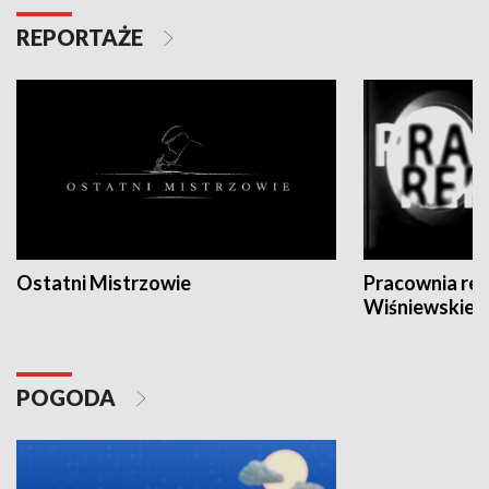
REPORTAŻE
Ostatni Mistrzowie
Pracownia re
Wiśniewskieg
POGODA