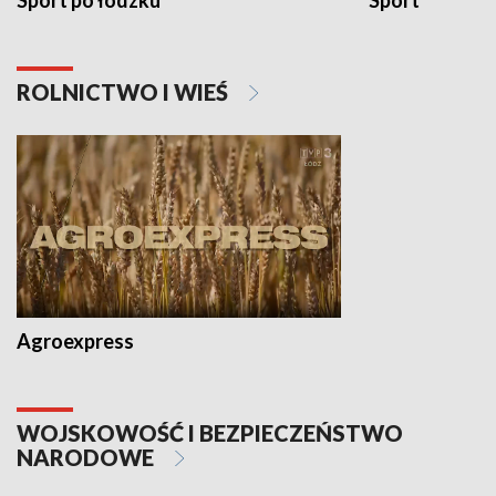
Sport po łódzku
Sport
ROLNICTWO I WIEŚ
Agroexpress
WOJSKOWOŚĆ I BEZPIECZEŃSTWO
NARODOWE