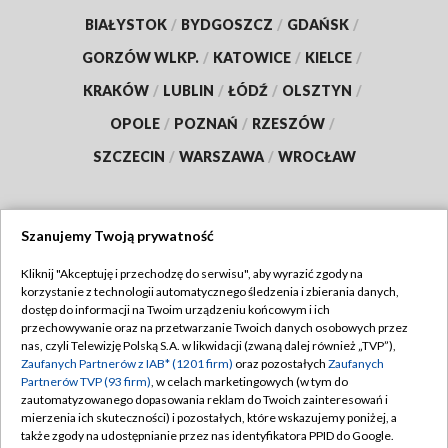
BIAŁYSTOK
/
BYDGOSZCZ
/
GDAŃSK
/
GORZÓW WLKP.
/
KATOWICE
/
KIELCE
/
KRAKÓW
/
LUBLIN
/
ŁÓDŹ
/
OLSZTYN
/
OPOLE
/
POZNAŃ
/
RZESZÓW
/
SZCZECIN
/
WARSZAWA
/
WROCŁAW
Szanujemy Twoją prywatność
Dołącz do nas:
Kliknij "Akceptuję i przechodzę do serwisu", aby wyrazić zgody na
korzystanie z technologii automatycznego śledzenia i zbierania danych,
TVP
dostęp do informacji na Twoim urządzeniu końcowym i ich
Abonament TVP
przechowywanie oraz na przetwarzanie Twoich danych osobowych przez
Regulamin TVP
nas, czyli Telewizję Polską S.A. w likwidacji (zwaną dalej również „TVP”),
Emisja w TVP
Zaufanych Partnerów z IAB* (1201 firm)
oraz pozostałych
Zaufanych
Polityka prywatności
Partnerów TVP (93 firm)
, w celach marketingowych (w tym do
Centrum informacji TVP
Moje zgody
zautomatyzowanego dopasowania reklam do Twoich zainteresowań i
mierzenia ich skuteczności) i pozostałych, które wskazujemy poniżej, a
Naziemna Telewizja Cyfrowa
Pomoc
także zgody na udostępnianie przez nas identyfikatora PPID do Google.