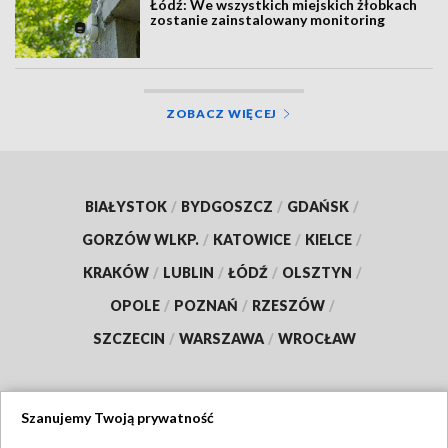
Łódź: We wszystkich miejskich żłobkach
zostanie zainstalowany monitoring
ZOBACZ WIĘCEJ
BIAŁYSTOK
/
BYDGOSZCZ
/
GDAŃSK
/
GORZÓW WLKP.
/
KATOWICE
/
KIELCE
/
KRAKÓW
/
LUBLIN
/
ŁÓDŹ
/
OLSZTYN
/
OPOLE
/
POZNAŃ
/
RZESZÓW
/
SZCZECIN
/
WARSZAWA
/
WROCŁAW
Szanujemy Twoją prywatność
Dołącz do nas: