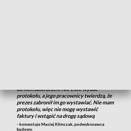
a obsługą obiektów.
Firma pana Macieja, przy Piotrkowskiej 252 wybudowała
dachy i wykonała termoizolację budynków. Przedsiębiorca
również czeka na wypłatę zaległych pieniędzy - 130 tysięcy
złotych.
Nie mogę doprosić się protokołu za
wykonane prace, które według
generalnego wykonawcy zostały
wykonane w sposób prawidłowy i nie ma
do nich zastrzeżeń. Nie chce wydać
protokołu, a jego pracownicy twierdzą, że
prezes zabronił im go wystawiać. Nie mam
protokołu, więc nie mogę wystawić
faktury i wstąpić na drogę sądową
- komentuje Maciej Klimczak, podwykonawca
budowy.