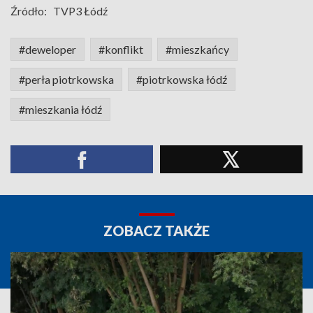
Źródło:
TVP3 Łódź
#deweloper
#konflikt
#mieszkańcy
#perła piotrkowska
#piotrkowska łódź
#mieszkania łódź
ZOBACZ TAKŻE