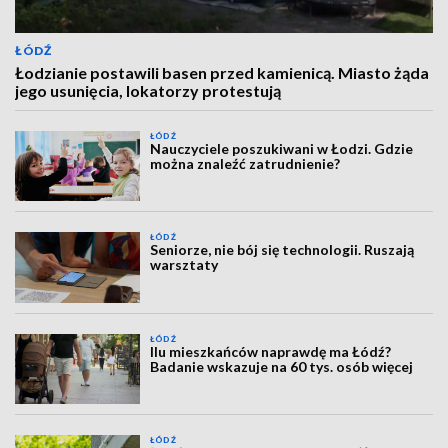
ŁÓDŹ
Łodzianie postawili basen przed kamienicą. Miasto żąda
jego usunięcia, lokatorzy protestują
ŁÓDŹ
Nauczyciele poszukiwani w Łodzi. Gdzie
można znaleźć zatrudnienie?
ŁÓDŹ
Seniorze, nie bój się technologii. Ruszają
warsztaty
ŁÓDŹ
Ilu mieszkańców naprawdę ma Łódź?
Badanie wskazuje na 60 tys. osób więcej
ŁÓDŹ