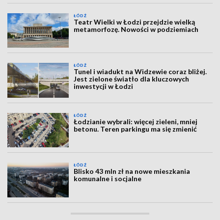
ŁÓDŹ
Teatr Wielki w Łodzi przejdzie wielką
metamorfozę. Nowości w podziemiach
ŁÓDŹ
Tunel i wiadukt na Widzewie coraz bliżej.
Jest zielone światło dla kluczowych
inwestycji w Łodzi
ŁÓDŹ
Łodzianie wybrali: więcej zieleni, mniej
betonu. Teren parkingu ma się zmienić
ŁÓDŹ
Blisko 43 mln zł na nowe mieszkania
komunalne i socjalne