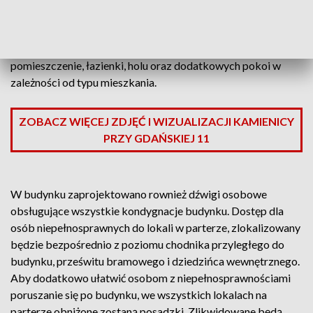
mieszkań w tym 4 dla niepełnosprawnych. Każde z mieszkań
składa się z pomieszczeń: pokoju dziennego z aneksem
kuchennym lub wydzieloną kuchnią jako odrębne
pomieszczenie, łazienki, holu oraz dodatkowych pokoi w
zależności od typu mieszkania.
ZOBACZ WIĘCEJ ZDJĘĆ I WIZUALIZACJI KAMIENICY
PRZY GDAŃSKIEJ 11
W budynku zaprojektowano rownież dźwigi osobowe
obsługujące wszystkie kondygnacje budynku. Dostęp dla
osób niepełnosprawnych do lokali w parterze, zlokalizowany
będzie bezpośrednio z poziomu chodnika przyległego do
budynku, prześwitu bramowego i dziedzińca wewnętrznego.
Aby dodatkowo ułatwić osobom z niepełnosprawnościami
poruszanie się po budynku, we wszystkich lokalach na
parterze obniżone zostaną posadzki. Zlikwidowane będą