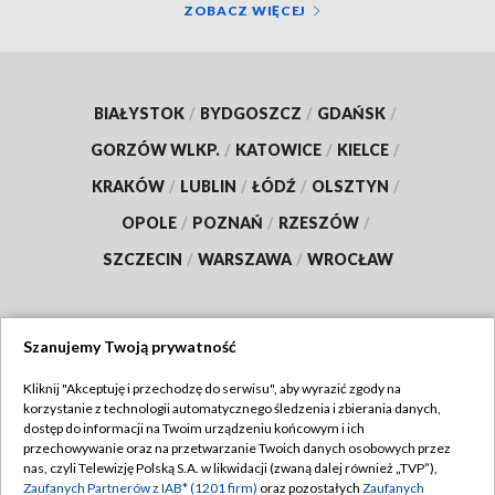
ZOBACZ WIĘCEJ
BIAŁYSTOK
/
BYDGOSZCZ
/
GDAŃSK
/
GORZÓW WLKP.
/
KATOWICE
/
KIELCE
/
KRAKÓW
/
LUBLIN
/
ŁÓDŹ
/
OLSZTYN
/
OPOLE
/
POZNAŃ
/
RZESZÓW
/
SZCZECIN
/
WARSZAWA
/
WROCŁAW
Szanujemy Twoją prywatność
Dołącz do nas:
Kliknij "Akceptuję i przechodzę do serwisu", aby wyrazić zgody na
korzystanie z technologii automatycznego śledzenia i zbierania danych,
TVP
dostęp do informacji na Twoim urządzeniu końcowym i ich
Abonament TVP
przechowywanie oraz na przetwarzanie Twoich danych osobowych przez
Regulamin TVP
nas, czyli Telewizję Polską S.A. w likwidacji (zwaną dalej również „TVP”),
Emisja w TVP
Polityka prywatności
Zaufanych Partnerów z IAB* (1201 firm)
oraz pozostałych
Zaufanych