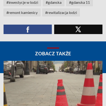
#inwestycje w lodzi
#gdanska
#gdanska 11
#remont kamienicy
#rewitalizacja lodzi
ZOBACZ TAKŻE