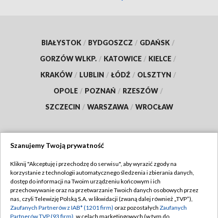
BIAŁYSTOK
/
BYDGOSZCZ
/
GDAŃSK
/
GORZÓW WLKP.
/
KATOWICE
/
KIELCE
/
KRAKÓW
/
LUBLIN
/
ŁÓDŹ
/
OLSZTYN
/
OPOLE
/
POZNAŃ
/
RZESZÓW
/
SZCZECIN
/
WARSZAWA
/
WROCŁAW
Szanujemy Twoją prywatność
Dołącz do nas:
Kliknij "Akceptuję i przechodzę do serwisu", aby wyrazić zgody na
korzystanie z technologii automatycznego śledzenia i zbierania danych,
TVP
dostęp do informacji na Twoim urządzeniu końcowym i ich
Abonament TVP
przechowywanie oraz na przetwarzanie Twoich danych osobowych przez
Regulamin TVP
nas, czyli Telewizję Polską S.A. w likwidacji (zwaną dalej również „TVP”),
Emisja w TVP
Polityka prywatności
Zaufanych Partnerów z IAB* (1201 firm)
oraz pozostałych
Zaufanych
Partnerów TVP (93 firm)
, w celach marketingowych (w tym do