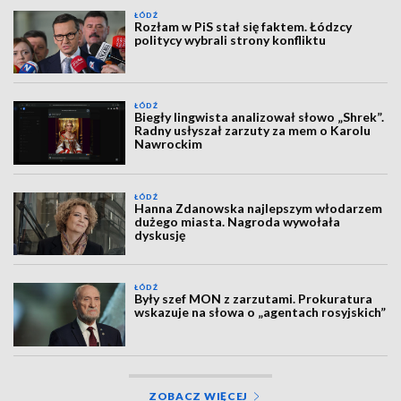
ŁÓDŹ
Rozłam w PiS stał się faktem. Łódzcy
politycy wybrali strony konfliktu
ŁÓDŹ
Biegły lingwista analizował słowo „Shrek”.
Radny usłyszał zarzuty za mem o Karolu
Nawrockim
ŁÓDŹ
Hanna Zdanowska najlepszym włodarzem
dużego miasta. Nagroda wywołała
dyskusję
ŁÓDŹ
Były szef MON z zarzutami. Prokuratura
wskazuje na słowa o „agentach rosyjskich”
ZOBACZ WIĘCEJ