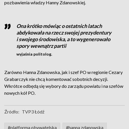
pozbawienia władzy Hanny Zdanowskiej.
Ona krótko mówiąc o ostatnich latach
abdykowała na rzecz swojej prezydentury
i swojego środowiska, a to wygenerowało
spory wewnątrz partii
wyjaśnia politolog.
Zarówno Hanna Zdanowska, jak i szef PO w regionie Cezary
Grabarczyk nie chcą komentować sobotnich decyzji.
Wkrótce odbędą się wybory do zarządu powiatu i na szefów
nowych kół PO.
Źródło:
TVP3 Łódź
#platforma obywatelska
#hanna zdanowska