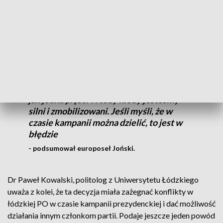
Jednak część środowiska Hanny Zdanowskiej uważa, że taka
decyzja źle wpłynie na kampanię prezydencką. Na to zwraca
też uwagę europoseł Dariusz Joński, który oczekuje jedności
w Koalicji Obywatelskiej, której wiodącą partią jest PO.
Wygrywać można tylko wtedy, jak się jest
jak jedna pięść. Wtedy kiedy jesteśmy
silni i zmobilizowani. Jeśli myśli, że w
czasie kampanii można dzielić, to jest w
błędzie
- podsumował europoseł Joński.
Dr Paweł Kowalski, politolog z Uniwersytetu Łódzkiego
uważa z kolei, że ta decyzja miała zażegnać konflikty w
łódzkiej PO w czasie kampanii prezydenckiej i dać możliwość
działania innym członkom partii. Podaje jeszcze jeden powód