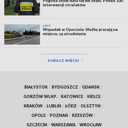
Pogoda znów dała się we znaki. Ponad 100
interwencji strażaków
ŁÓDŹ
Wypadek w Opocznie. Służby pracują na
miejscu, są utrudnienia
ZOBACZ WIĘCEJ
BIAŁYSTOK
/
BYDGOSZCZ
/
GDAŃSK
/
GORZÓW WLKP.
/
KATOWICE
/
KIELCE
/
KRAKÓW
/
LUBLIN
/
ŁÓDŹ
/
OLSZTYN
/
OPOLE
/
POZNAŃ
/
RZESZÓW
/
SZCZECIN
/
WARSZAWA
/
WROCŁAW