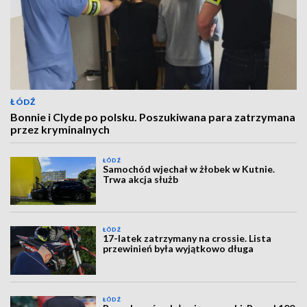
ŁÓDŹ
Bonnie i Clyde po polsku. Poszukiwana para zatrzymana
przez kryminalnych
ŁÓDŹ
Samochód wjechał w żłobek w Kutnie.
Trwa akcja służb
ŁÓDŹ
17-latek zatrzymany na crossie. Lista
przewinień była wyjątkowo długa
ŁÓDŹ