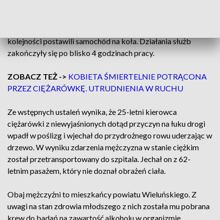
Następnie na miejscu wypadku przybyli strażacy, którzy
udzielili pomocy pasażerowi ciężarówki, a w dalszej
kolejności postawili samochód na koła. Działania służb
zakończyły się po blisko 4 godzinach pracy.
ZOBACZ TEŻ ->
KOBIETA ŚMIERTELNIE POTRĄCONA
PRZEZ CIĘŻARÓWKĘ. UTRUDNIENIA W RUCHU
Ze wstępnych ustaleń wynika, że 25-letni kierowca
ciężarówki z niewyjaśnionych dotąd przyczyn na łuku drogi
wpadł w poślizg i wjechał do przydrożnego rowu uderzając w
drzewo. W wyniku zdarzenia mężczyzna w stanie ciężkim
został przetransportowany do szpitala. Jechał on z 62-
letnim pasażem, który nie doznał obrażeń ciała.
Obaj mężczyźni to mieszkańcy powiatu Wieluńskiego. Z
uwagi na stan zdrowia młodszego z nich została mu pobrana
krew do badań na zawartość alkoholu w organizmie.