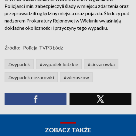
Policjanci min. zabezpieczyli ślady w miejscu zdarzenia oraz
przeprowadzili oględziny miejsca oraz pojazdu. Śledczy pod
nadzorem Prokuratury Rejonowej w Wieluniu wyjaśniają
dokładne okoliczności i przyczyny tego wypadku.
Źródło:
Policja, TVP3 Łódź
#wypadek
#wypadek lodzkie
#ciezarowka
#wypadek ciezarowki
#wieruszow
ZOBACZ TAKŻE