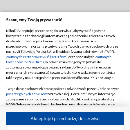
Szanujemy Twoją prywatność
Dołącz do nas:
Kliknij "Akceptuję i przechodzę do serwisu", aby wyrazić zgody na
korzystanie z technologii automatycznego śledzenia i zbierania danych,
TVP
dostęp do informacji na Twoim urządzeniu końcowym i ich
Abonament TVP
przechowywanie oraz na przetwarzanie Twoich danych osobowych przez
Regulamin TVP
nas, czyli Telewizję Polską S.A. w likwidacji (zwaną dalej również „TVP”),
Emisja w TVP
Polityka prywatności
Zaufanych Partnerów z IAB* (1201 firm)
oraz pozostałych
Zaufanych
Partnerów TVP (93 firm)
, w celach marketingowych (w tym do
Centrum informacji TVP
Moje zgody
zautomatyzowanego dopasowania reklam do Twoich zainteresowań i
mierzenia ich skuteczności) i pozostałych, które wskazujemy poniżej, a
Naziemna Telewizja Cyfrowa
Pomoc
także zgody na udostępnianie przez nas identyfikatora PPID do Google.
Sklep TVP
Biuro reklamy
Twoje dane osobowe zbierane podczas odwiedzania przez Ciebie naszych
Rada Programowa
Kontakt
poszczególnych serwisów
zwanych dalej „Portalem”, w tym informacje
zapisywane za pomocą technologii takich jak: pliki cookie, sygnalizatory
System NOS
WWW lub innych podobnych technologii umożliwiających świadczenie
dopasowanych i bezpiecznych usług, personalizację treści oraz reklam,
Informacje o nadawcy
Kanały
udostępnianie funkcji mediów społecznościowych oraz analizowanie
Akceptuję i przechodzę do serwisu
ruchu w Internecie.
Program dla prasy
©2026 Telewizja Polska S.A. w likwidacji