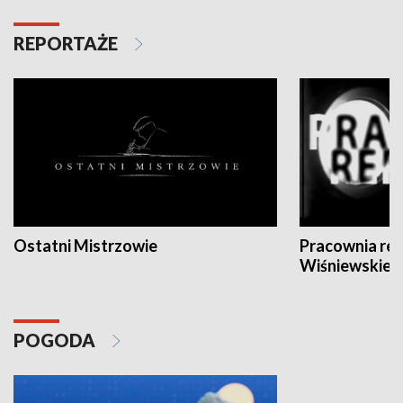
REPORTAŻE
Ostatni Mistrzowie
Pracownia re
Wiśniewskieg
POGODA