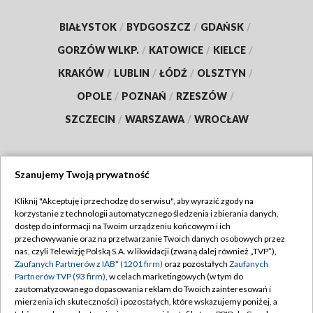
BIAŁYSTOK
/
BYDGOSZCZ
/
GDAŃSK
/
GORZÓW WLKP.
/
KATOWICE
/
KIELCE
/
KRAKÓW
/
LUBLIN
/
ŁÓDŹ
/
OLSZTYN
/
OPOLE
/
POZNAŃ
/
RZESZÓW
/
SZCZECIN
/
WARSZAWA
/
WROCŁAW
Szanujemy Twoją prywatność
Dołącz do nas:
Kliknij "Akceptuję i przechodzę do serwisu", aby wyrazić zgody na
korzystanie z technologii automatycznego śledzenia i zbierania danych,
TVP
dostęp do informacji na Twoim urządzeniu końcowym i ich
Abonament TVP
przechowywanie oraz na przetwarzanie Twoich danych osobowych przez
Regulamin TVP
nas, czyli Telewizję Polską S.A. w likwidacji (zwaną dalej również „TVP”),
Emisja w TVP
Zaufanych Partnerów z IAB* (1201 firm)
oraz pozostałych
Zaufanych
Polityka prywatności
Partnerów TVP (93 firm)
, w celach marketingowych (w tym do
Centrum informacji TVP
Moje zgody
zautomatyzowanego dopasowania reklam do Twoich zainteresowań i
mierzenia ich skuteczności) i pozostałych, które wskazujemy poniżej, a
Naziemna Telewizja Cyfrowa
Pomoc