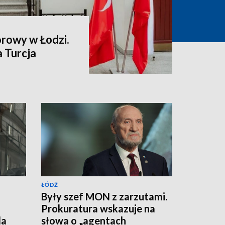
rowy w Łodzi.
 Turcja
ŁÓDŹ
Były szef MON z zarzutami.
Prokuratura wskazuje na
da
słowa o „agentach