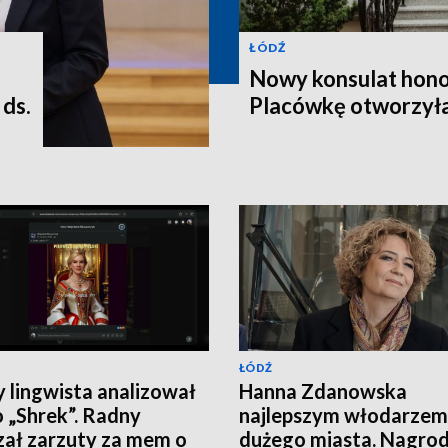
ŁÓDŹ
Nowy konsulat hono
ds.
Placówkę otworzyła
ŁÓDŹ
y lingwista analizował
Hanna Zdanowska
 „Shrek”. Radny
najlepszym włodarzem
zał zarzuty za mem o
dużego miasta. Nagro