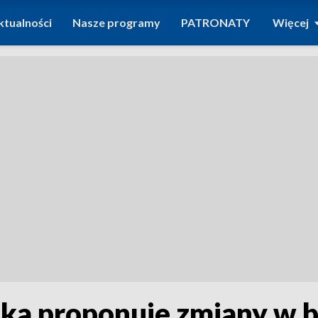
ktualności
Nasze programy
PATRONATY
Więcej
ka proponuje zmiany w 