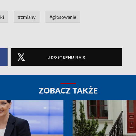
ki
#zmiany
#głosowanie
UDOSTĘPNIJ NA X
ZOBACZ TAKŻE