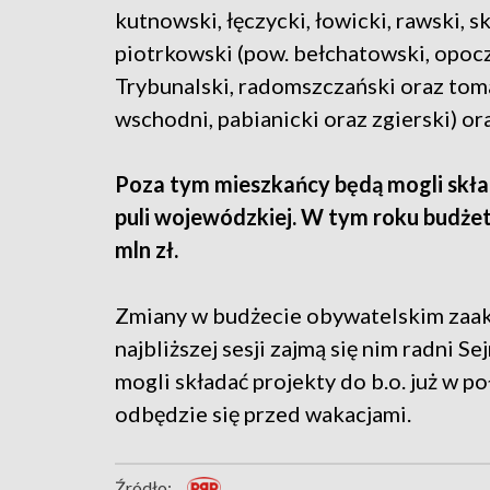
kutnowski, łęczycki, łowicki, rawski, s
piotrkowski (pow. bełchatowski, opocz
Trybunalski, radomszczański oraz toma
wschodni, pabianicki oraz zgierski) or
Poza tym mieszkańcy będą mogli skład
puli wojewódzkiej. W tym roku budżet
mln zł.
Zmiany w budżecie obywatelskim zaak
najbliższej sesji zajmą się nim radni S
mogli składać projekty do b.o. już w p
odbędzie się przed wakacjami.
Źródło: