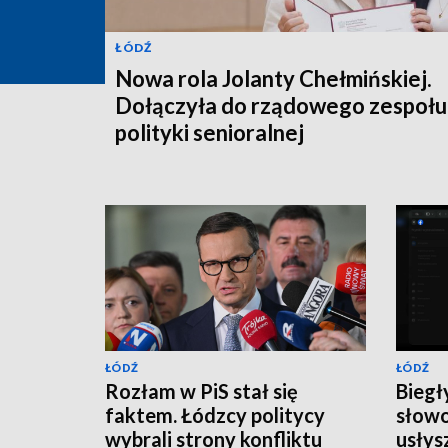
ŁÓDŹ
Nowa rola Jolanty Chełmińskiej.
Dołączyła do rządowego zespołu 
polityki senioralnej
ŁÓDŹ
ŁÓDŹ
Rozłam w PiS stał się
Biegł
faktem. Łódzcy politycy
słowo
wybrali strony konfliktu
usłys