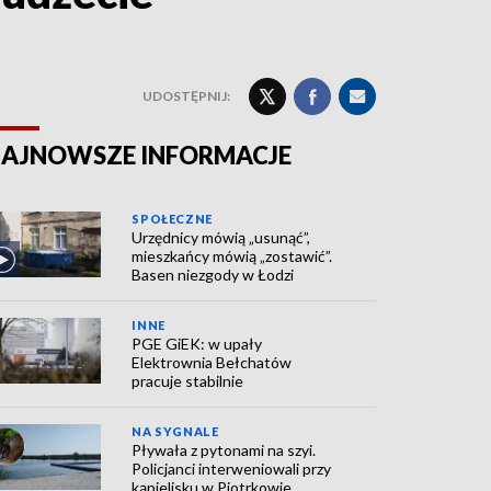
UDOSTĘPNIJ:
AJNOWSZE INFORMACJE
SPOŁECZNE
Urzędnicy mówią „usunąć”,
mieszkańcy mówią „zostawić”.
Basen niezgody w Łodzi
INNE
PGE GiEK: w upały
Elektrownia Bełchatów
pracuje stabilnie
NA SYGNALE
Pływała z pytonami na szyi.
Policjanci interweniowali przy
kąpielisku w Piotrkowie