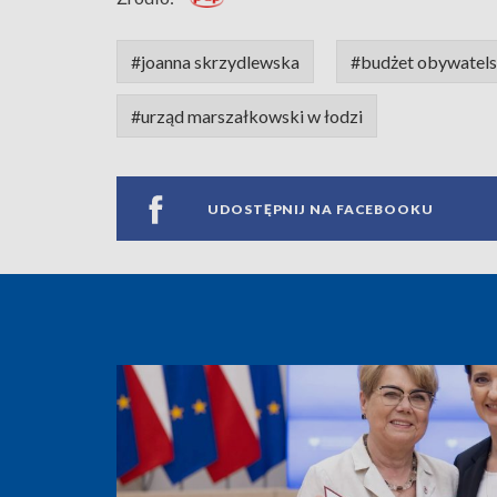
#joanna skrzydlewska
#budżet obywatels
#urząd marszałkowski w łodzi
UDOSTĘPNIJ NA FACEBOOKU