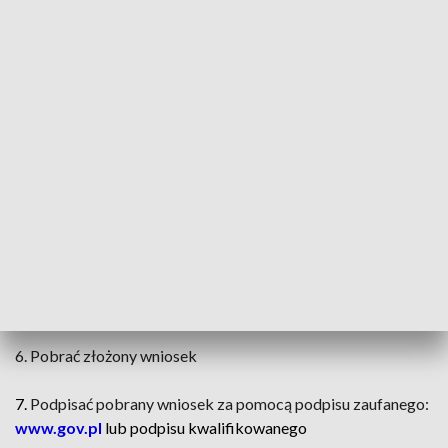
1. Założyć konto w generatorze wniosków
Witkac
(link):
Witkac generator wniosków
2. Wybrać (link):
Konkurs o przyznanie w 2025 roku stypendiów
artystycznych Miasta Łodzi
3.
Wypełnić poprawnie formularz
4.
Załączyć ewentualne załączniki
5. Złożyć wniosek w generatorze klikając przycisk „Złóż
wniosek”
6. Pobrać złożony wniosek
7.
Podpisać pobrany wniosek za pomocą podpisu zaufanego:
www.gov.pl
lub podpisu kwalifikowanego