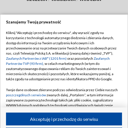
Szanujemy Twoją prywatność
Dołącz do nas:
Kliknij "Akceptuję i przechodzę do serwisu", aby wyrazić zgody na
korzystanie z technologii automatycznego śledzenia i zbierania danych,
TVP
dostęp do informacji na Twoim urządzeniu końcowym i ich
Abonament TVP
przechowywanie oraz na przetwarzanie Twoich danych osobowych przez
Regulamin TVP
nas, czyli Telewizję Polską S.A. w likwidacji (zwaną dalej również „TVP”),
Emisja w TVP
Polityka prywatności
Zaufanych Partnerów z IAB* (1201 firm)
oraz pozostałych
Zaufanych
Partnerów TVP (93 firm)
, w celach marketingowych (w tym do
Centrum informacji TVP
Moje zgody
zautomatyzowanego dopasowania reklam do Twoich zainteresowań i
mierzenia ich skuteczności) i pozostałych, które wskazujemy poniżej, a
Naziemna Telewizja Cyfrowa
Pomoc
także zgody na udostępnianie przez nas identyfikatora PPID do Google.
Sklep TVP
Biuro reklamy
Twoje dane osobowe zbierane podczas odwiedzania przez Ciebie naszych
Rada Programowa
Kontakt
poszczególnych serwisów
zwanych dalej „Portalem”, w tym informacje
zapisywane za pomocą technologii takich jak: pliki cookie, sygnalizatory
System NOS
WWW lub innych podobnych technologii umożliwiających świadczenie
dopasowanych i bezpiecznych usług, personalizację treści oraz reklam,
Informacje o nadawcy
Kanały
udostępnianie funkcji mediów społecznościowych oraz analizowanie
Akceptuję i przechodzę do serwisu
ruchu w Internecie.
Program dla prasy
©2026 Telewizja Polska S.A. w likwidacji