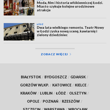
Moda, film i historia włókienniczej Łodzi.
Miasto szykuje kolejne urodzinowe
atrakcje
ŁÓDŹ
Dwa lata wielkiego remontu. Teatr Nowy
w Łodzi zyska nową scenę, kawiarnię i
zielony dziedziniec
ZOBACZ WIĘCEJ
BIAŁYSTOK
/
BYDGOSZCZ
/
GDAŃSK
/
GORZÓW WLKP.
/
KATOWICE
/
KIELCE
/
KRAKÓW
/
LUBLIN
/
ŁÓDŹ
/
OLSZTYN
/
OPOLE
/
POZNAŃ
/
RZESZÓW
/
SZCZECIN
/
WARSZAWA
/
WROCŁAW