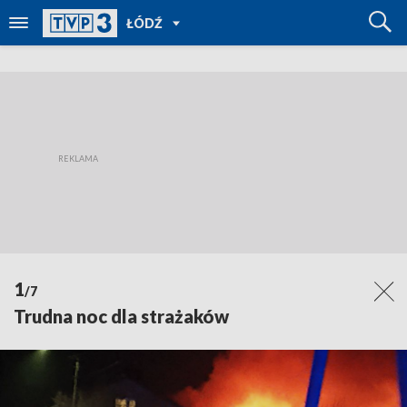
POWRÓT
ŁÓDŹ
DO
TVP
REGIONY
1
/7
Trudna noc dla strażaków