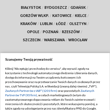
BIAŁYSTOK
/
BYDGOSZCZ
/
GDAŃSK
/
GORZÓW WLKP.
/
KATOWICE
/
KIELCE
/
KRAKÓW
/
LUBLIN
/
ŁÓDŹ
/
OLSZTYN
/
OPOLE
/
POZNAŃ
/
RZESZÓW
/
SZCZECIN
/
WARSZAWA
/
WROCŁAW
Szanujemy Twoją prywatność
Dołącz do nas:
Kliknij "Akceptuję i przechodzę do serwisu", aby wyrazić zgody na
korzystanie z technologii automatycznego śledzenia i zbierania danych,
TVP
dostęp do informacji na Twoim urządzeniu końcowym i ich
Abonament TVP
przechowywanie oraz na przetwarzanie Twoich danych osobowych przez
Regulamin TVP
nas, czyli Telewizję Polską S.A. w likwidacji (zwaną dalej również „TVP”),
Emisja w TVP
Polityka prywatności
Zaufanych Partnerów z IAB* (1201 firm)
oraz pozostałych
Zaufanych
Partnerów TVP (93 firm)
, w celach marketingowych (w tym do
Centrum informacji TVP
Moje zgody
zautomatyzowanego dopasowania reklam do Twoich zainteresowań i
mierzenia ich skuteczności) i pozostałych, które wskazujemy poniżej, a
Naziemna Telewizja Cyfrowa
Pomoc
także zgody na udostępnianie przez nas identyfikatora PPID do Google.