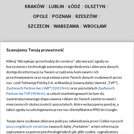
KRAKÓW
/
LUBLIN
/
ŁÓDŹ
/
OLSZTYN
/
OPOLE
/
POZNAŃ
/
RZESZÓW
/
SZCZECIN
/
WARSZAWA
/
WROCŁAW
Szanujemy Twoją prywatność
Dołącz do nas:
Kliknij "Akceptuję i przechodzę do serwisu", aby wyrazić zgody na
korzystanie z technologii automatycznego śledzenia i zbierania danych,
TVP
dostęp do informacji na Twoim urządzeniu końcowym i ich
Abonament TVP
przechowywanie oraz na przetwarzanie Twoich danych osobowych przez
Regulamin TVP
nas, czyli Telewizję Polską S.A. w likwidacji (zwaną dalej również „TVP”),
Emisja w TVP
Zaufanych Partnerów z IAB* (1201 firm)
oraz pozostałych
Zaufanych
Polityka prywatności
Partnerów TVP (93 firm)
, w celach marketingowych (w tym do
Centrum informacji TVP
Moje zgody
zautomatyzowanego dopasowania reklam do Twoich zainteresowań i
mierzenia ich skuteczności) i pozostałych, które wskazujemy poniżej, a
Naziemna Telewizja Cyfrowa
Pomoc
także zgody na udostępnianie przez nas identyfikatora PPID do Google.
Sklep TVP
Biuro reklamy
Twoje dane osobowe zbierane podczas odwiedzania przez Ciebie naszych
Rada Programowa
poszczególnych serwisów
zwanych dalej „Portalem”, w tym informacje
Kontakt
zapisywane za pomocą technologii takich jak: pliki cookie, sygnalizatory