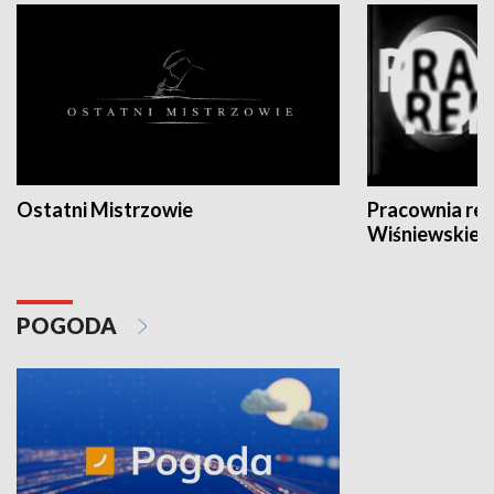
Ostatni Mistrzowie
Pracownia re
Wiśniewskieg
POGODA