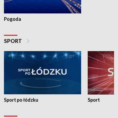
Pogoda
SPORT
Sport po łódzku
Sport