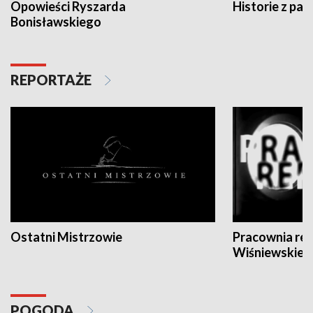
Opowieści Ryszarda
Historie z pas
Bonisławskiego
REPORTAŻE
Ostatni Mistrzowie
Pracownia re
Wiśniewskieg
POGODA