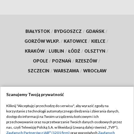
BIAŁYSTOK
/
BYDGOSZCZ
/
GDAŃSK
/
GORZÓW WLKP.
/
KATOWICE
/
KIELCE
/
KRAKÓW
/
LUBLIN
/
ŁÓDŹ
/
OLSZTYN
/
OPOLE
/
POZNAŃ
/
RZESZÓW
/
SZCZECIN
/
WARSZAWA
/
WROCŁAW
Szanujemy Twoją prywatność
Dołącz do nas:
Kliknij "Akceptuję i przechodzę do serwisu", aby wyrazić zgody na
korzystanie z technologii automatycznego śledzenia i zbierania danych,
TVP
dostęp do informacji na Twoim urządzeniu końcowym i ich
Abonament TVP
przechowywanie oraz na przetwarzanie Twoich danych osobowych przez
Regulamin TVP
nas, czyli Telewizję Polską S.A. w likwidacji (zwaną dalej również „TVP”),
Emisja w TVP
Zaufanych Partnerów z IAB* (1201 firm)
oraz pozostałych
Zaufanych
Polityka prywatności