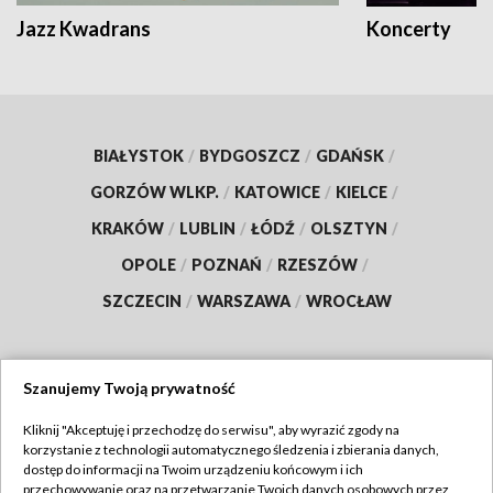
Jazz Kwadrans
Koncerty
BIAŁYSTOK
/
BYDGOSZCZ
/
GDAŃSK
/
GORZÓW WLKP.
/
KATOWICE
/
KIELCE
/
KRAKÓW
/
LUBLIN
/
ŁÓDŹ
/
OLSZTYN
/
OPOLE
/
POZNAŃ
/
RZESZÓW
/
SZCZECIN
/
WARSZAWA
/
WROCŁAW
Szanujemy Twoją prywatność
Dołącz do nas:
Kliknij "Akceptuję i przechodzę do serwisu", aby wyrazić zgody na
korzystanie z technologii automatycznego śledzenia i zbierania danych,
TVP
dostęp do informacji na Twoim urządzeniu końcowym i ich
Abonament TVP
przechowywanie oraz na przetwarzanie Twoich danych osobowych przez