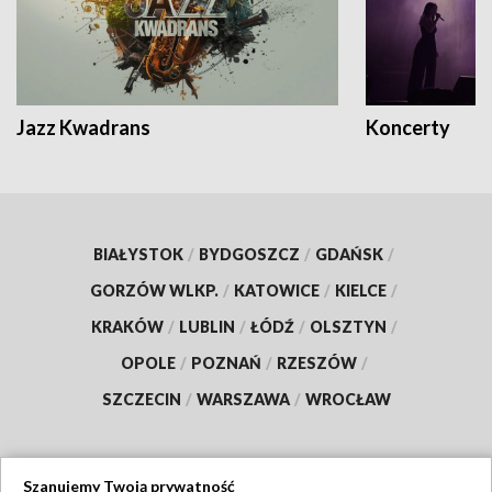
Jazz Kwadrans
Koncerty
BIAŁYSTOK
/
BYDGOSZCZ
/
GDAŃSK
/
GORZÓW WLKP.
/
KATOWICE
/
KIELCE
/
KRAKÓW
/
LUBLIN
/
ŁÓDŹ
/
OLSZTYN
/
OPOLE
/
POZNAŃ
/
RZESZÓW
/
SZCZECIN
/
WARSZAWA
/
WROCŁAW
Szanujemy Twoją prywatność