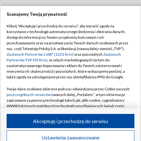
Szanujemy Twoją prywatność
Dołącz do nas:
Kliknij "Akceptuję i przechodzę do serwisu", aby wyrazić zgody na
korzystanie z technologii automatycznego śledzenia i zbierania danych,
TVP
dostęp do informacji na Twoim urządzeniu końcowym i ich
Abonament TVP
przechowywanie oraz na przetwarzanie Twoich danych osobowych przez
Regulamin TVP
nas, czyli Telewizję Polską S.A. w likwidacji (zwaną dalej również „TVP”),
Emisja w TVP
Polityka prywatności
Zaufanych Partnerów z IAB* (1201 firm)
oraz pozostałych
Zaufanych
Partnerów TVP (93 firm)
, w celach marketingowych (w tym do
Centrum informacji TVP
Moje zgody
zautomatyzowanego dopasowania reklam do Twoich zainteresowań i
mierzenia ich skuteczności) i pozostałych, które wskazujemy poniżej, a
Naziemna Telewizja Cyfrowa
Pomoc
także zgody na udostępnianie przez nas identyfikatora PPID do Google.
Sklep TVP
Biuro reklamy
Twoje dane osobowe zbierane podczas odwiedzania przez Ciebie naszych
Rada Programowa
Kontakt
poszczególnych serwisów
zwanych dalej „Portalem”, w tym informacje
zapisywane za pomocą technologii takich jak: pliki cookie, sygnalizatory
System NOS
WWW lub innych podobnych technologii umożliwiających świadczenie
dopasowanych i bezpiecznych usług, personalizację treści oraz reklam,
Informacje o nadawcy
Kanały
udostępnianie funkcji mediów społecznościowych oraz analizowanie
Akceptuję i przechodzę do serwisu
ruchu w Internecie.
Program dla prasy
©2026 Telewizja Polska S.A. w likwidacji
Biuro Reklamy
Twoje dane osobowe zbierane podczas odwiedzania przez Ciebie
Ustawienia zaawansowane
poszczególnych serwisów
na Portalu, takie jak adresy IP, identyfikatory