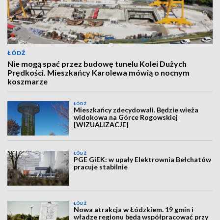
ŁÓDŹ
Nie mogą spać przez budowę tunelu Kolei Dużych
Prędkości. Mieszkańcy Karolewa mówią o nocnym
koszmarze
ŁÓDŹ
Mieszkańcy zdecydowali. Będzie wieża
widokowa na Górce Rogowskiej
[WIZUALIZACJE]
ŁÓDŹ
PGE GiEK: w upały Elektrownia Bełchatów
pracuje stabilnie
ŁÓDŹ
Nowa atrakcja w Łódzkiem. 19 gmin i
władze regionu będą współpracować przy