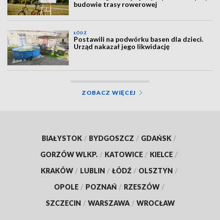
budowie trasy rowerowej
ŁÓDŹ
Postawili na podwórku basen dla dzieci.
Urząd nakazał jego likwidację
ZOBACZ WIĘCEJ
BIAŁYSTOK
/
BYDGOSZCZ
/
GDAŃSK
/
GORZÓW WLKP.
/
KATOWICE
/
KIELCE
/
KRAKÓW
/
LUBLIN
/
ŁÓDŹ
/
OLSZTYN
/
OPOLE
/
POZNAŃ
/
RZESZÓW
/
SZCZECIN
/
WARSZAWA
/
WROCŁAW