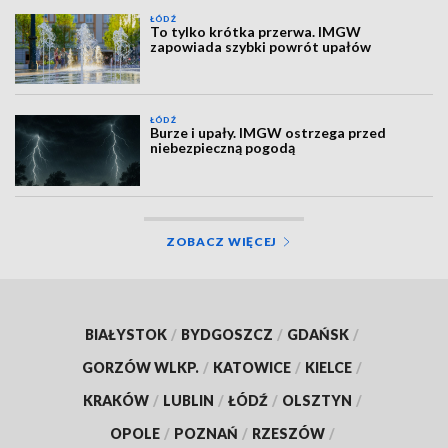
ŁÓDŹ
To tylko krótka przerwa. IMGW
zapowiada szybki powrót upałów
ŁÓDŹ
Burze i upały. IMGW ostrzega przed
niebezpieczną pogodą
ZOBACZ WIĘCEJ
BIAŁYSTOK
/
BYDGOSZCZ
/
GDAŃSK
/
GORZÓW WLKP.
/
KATOWICE
/
KIELCE
/
KRAKÓW
/
LUBLIN
/
ŁÓDŹ
/
OLSZTYN
/
OPOLE
/
POZNAŃ
/
RZESZÓW
/