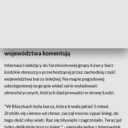
Największe ryzyko wystąpienia zjawiska prognozowane jest
na dziś, 3 stycznia, w godzinach 15 – 23. Oblodzenie
związane jest ze spadkiem temperatury, która minimalnie
może osiągnąć - 6 st. Celsjusza.
Nadchodzi burza śnieżna. Mieszkańcy
województwa komentują
Internauci należący do facebookowej grupy Łowcy burz
Łódzkie donoszą o przechodzącej przez zachodnią część
województwa burzy śnieżnej. Na mapie pogodowej
udostępnionej na grupie widać serie wyładowań
atmosferycznych, których ślad prowadzi w stronę Łodzi.
"W Błaszkach była burza, która trwała jakieś 5 minut.
Zrobiło się ciemno od chmur, zaczął mocno sypać śnieg, do
tego dość silny wiatr. Raz się błysnęło i zagrzmiało. Teraz już
tylko delikatnie pruszy śnieg " - napisała jedna z internautek.