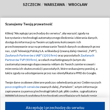
SZCZECIN
/
WARSZAWA
/
WROCŁAW
Szanujemy Twoją prywatność
Dołącz do nas:
Kliknij "Akceptuję i przechodzę do serwisu", aby wyrazić zgody na
korzystanie z technologii automatycznego śledzenia i zbierania danych,
TVP
dostęp do informacji na Twoim urządzeniu końcowym i ich
Abonament TVP
przechowywanie oraz na przetwarzanie Twoich danych osobowych przez
Regulamin TVP
nas, czyli Telewizję Polską S.A. w likwidacji (zwaną dalej również „TVP”),
Emisja w TVP
Polityka prywatności
Zaufanych Partnerów z IAB* (1201 firm)
oraz pozostałych
Zaufanych
Partnerów TVP (93 firm)
, w celach marketingowych (w tym do
Centrum informacji TVP
Moje zgody
zautomatyzowanego dopasowania reklam do Twoich zainteresowań i
mierzenia ich skuteczności) i pozostałych, które wskazujemy poniżej, a
Naziemna Telewizja Cyfrowa
Pomoc
także zgody na udostępnianie przez nas identyfikatora PPID do Google.
Sklep TVP
Biuro reklamy
Twoje dane osobowe zbierane podczas odwiedzania przez Ciebie naszych
Rada Programowa
Kontakt
poszczególnych serwisów
zwanych dalej „Portalem”, w tym informacje
zapisywane za pomocą technologii takich jak: pliki cookie, sygnalizatory
System NOS
WWW lub innych podobnych technologii umożliwiających świadczenie
dopasowanych i bezpiecznych usług, personalizację treści oraz reklam,
Informacje o nadawcy
Kanały
udostępnianie funkcji mediów społecznościowych oraz analizowanie
Akceptuję i przechodzę do serwisu
ruchu w Internecie.
Program dla prasy