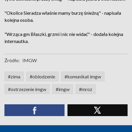
"Okolice Sieradza właśnie mamy burzę śnieżną" - napisała
kolejna osoba.
"Wrząca gm Błaszki, grzmi i nic nie widać" - dodała kolejna
internautka.
Źródło:
IMGW
#zima
#oblodzenie
#komunikat imgw
#ostrzezenie imgw
#imgw
#mroz