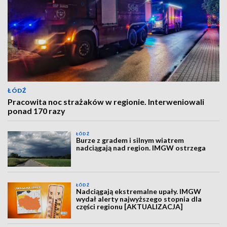
ŁÓDŹ
Pracowita noc strażaków w regionie. Interweniowali
ponad 170 razy
ŁÓDŹ
Burze z gradem i silnym wiatrem
nadciągają nad region. IMGW ostrzega
ŁÓDŹ
Nadciągają ekstremalne upały. IMGW
wydał alerty najwyższego stopnia dla
części regionu [AKTUALIZACJA]