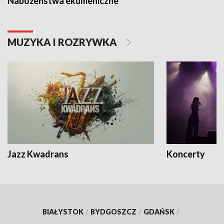
Nabożeństwa ekumeniczne
MUZYKA I ROZRYWKA
Jazz Kwadrans
Koncerty
BIAŁYSTOK
/
BYDGOSZCZ
/
GDAŃSK
/