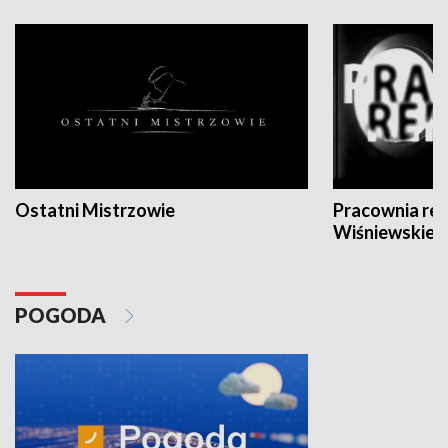
Ostatni Mistrzowie
Pracownia re
Wiśniewskieg
POGODA