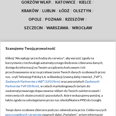
GORZÓW WLKP.
/
KATOWICE
/
KIELCE
/
KRAKÓW
/
LUBLIN
/
ŁÓDŹ
/
OLSZTYN
/
OPOLE
/
POZNAŃ
/
RZESZÓW
/
SZCZECIN
/
WARSZAWA
/
WROCŁAW
Szanujemy Twoją prywatność
Dołącz do nas:
Kliknij "Akceptuję i przechodzę do serwisu", aby wyrazić zgody na
korzystanie z technologii automatycznego śledzenia i zbierania danych,
TVP
dostęp do informacji na Twoim urządzeniu końcowym i ich
Abonament TVP
przechowywanie oraz na przetwarzanie Twoich danych osobowych przez
Regulamin TVP
nas, czyli Telewizję Polską S.A. w likwidacji (zwaną dalej również „TVP”),
Emisja w TVP
Zaufanych Partnerów z IAB* (1201 firm)
oraz pozostałych
Zaufanych
Polityka prywatności
Partnerów TVP (93 firm)
, w celach marketingowych (w tym do
Centrum informacji TVP
Moje zgody
zautomatyzowanego dopasowania reklam do Twoich zainteresowań i
mierzenia ich skuteczności) i pozostałych, które wskazujemy poniżej, a
Naziemna Telewizja Cyfrowa
Pomoc
także zgody na udostępnianie przez nas identyfikatora PPID do Google.
Sklep TVP
Biuro reklamy
Twoje dane osobowe zbierane podczas odwiedzania przez Ciebie naszych
Rada Programowa
poszczególnych serwisów
zwanych dalej „Portalem”, w tym informacje
Kontakt