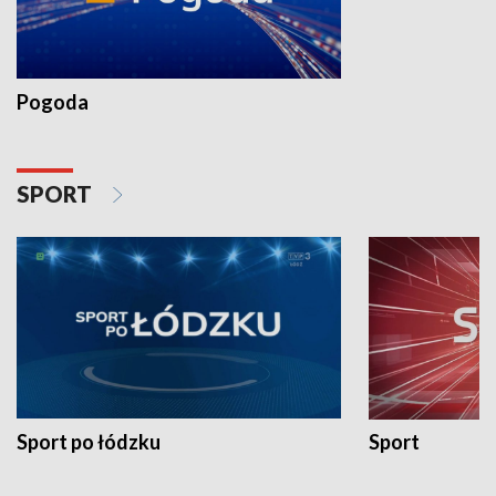
Pogoda
SPORT
Sport po łódzku
Sport