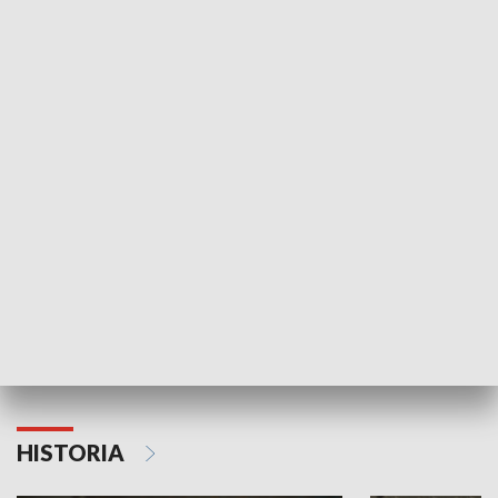
Idź się zbadaj
Nie poddaję si
GOSPODARKA
Strefa biznesu
HISTORIA