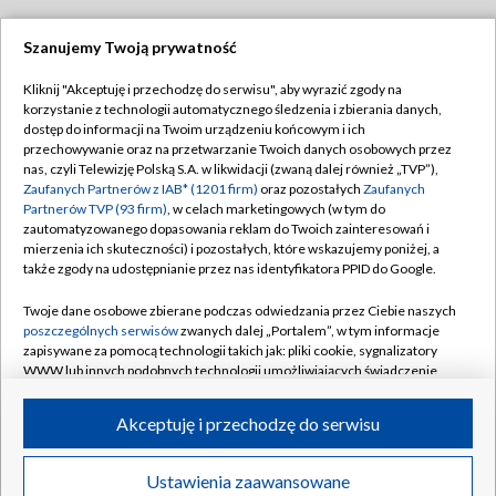
Szanujemy Twoją prywatność
Dołącz do nas:
Kliknij "Akceptuję i przechodzę do serwisu", aby wyrazić zgody na
korzystanie z technologii automatycznego śledzenia i zbierania danych,
TVP
dostęp do informacji na Twoim urządzeniu końcowym i ich
Abonament TVP
przechowywanie oraz na przetwarzanie Twoich danych osobowych przez
Regulamin TVP
nas, czyli Telewizję Polską S.A. w likwidacji (zwaną dalej również „TVP”),
Emisja w TVP
Zaufanych Partnerów z IAB* (1201 firm)
oraz pozostałych
Zaufanych
Polityka prywatności
Partnerów TVP (93 firm)
, w celach marketingowych (w tym do
Centrum informacji TVP
Moje zgody
zautomatyzowanego dopasowania reklam do Twoich zainteresowań i
mierzenia ich skuteczności) i pozostałych, które wskazujemy poniżej, a
Naziemna Telewizja Cyfrowa
Pomoc
także zgody na udostępnianie przez nas identyfikatora PPID do Google.
Sklep TVP
Biuro reklamy
Twoje dane osobowe zbierane podczas odwiedzania przez Ciebie naszych
Rada Programowa
poszczególnych serwisów
zwanych dalej „Portalem”, w tym informacje
Kontakt
zapisywane za pomocą technologii takich jak: pliki cookie, sygnalizatory
System NOS
WWW lub innych podobnych technologii umożliwiających świadczenie
dopasowanych i bezpiecznych usług, personalizację treści oraz reklam,
Informacje o nadawcy
Kanały
udostępnianie funkcji mediów społecznościowych oraz analizowanie
Akceptuję i przechodzę do serwisu
ruchu w Internecie.
Program dla prasy
©2026 Telewizja Polska S.A. w likwidacji
Biuro Reklamy
Twoje dane osobowe zbierane podczas odwiedzania przez Ciebie
Ustawienia zaawansowane
poszczególnych serwisów
na Portalu, takie jak adresy IP, identyfikatory