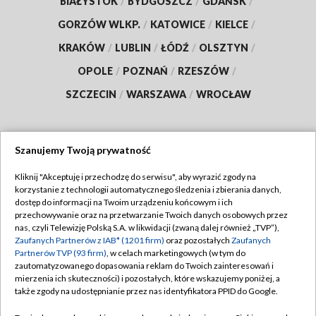
BIAŁYSTOK
/
BYDGOSZCZ
/
GDAŃSK
/
GORZÓW WLKP.
/
KATOWICE
/
KIELCE
/
KRAKÓW
/
LUBLIN
/
ŁÓDŹ
/
OLSZTYN
/
OPOLE
/
POZNAŃ
/
RZESZÓW
/
SZCZECIN
/
WARSZAWA
/
WROCŁAW
Szanujemy Twoją prywatność
Dołącz do nas:
Kliknij "Akceptuję i przechodzę do serwisu", aby wyrazić zgody na
korzystanie z technologii automatycznego śledzenia i zbierania danych,
TVP
dostęp do informacji na Twoim urządzeniu końcowym i ich
Abonament TVP
przechowywanie oraz na przetwarzanie Twoich danych osobowych przez
Regulamin TVP
nas, czyli Telewizję Polską S.A. w likwidacji (zwaną dalej również „TVP”),
Emisja w TVP
Polityka prywatności
Zaufanych Partnerów z IAB* (1201 firm)
oraz pozostałych
Zaufanych
Partnerów TVP (93 firm)
, w celach marketingowych (w tym do
Centrum informacji TVP
Moje zgody
zautomatyzowanego dopasowania reklam do Twoich zainteresowań i
mierzenia ich skuteczności) i pozostałych, które wskazujemy poniżej, a
Naziemna Telewizja Cyfrowa
Pomoc
także zgody na udostępnianie przez nas identyfikatora PPID do Google.
Sklep TVP
Biuro reklamy