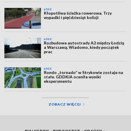
ŁÓDŹ
Kłopotliwa ścieżka rowerowa. Trzy
wypadki i pięćdziesiąt kolizji
ŁÓDŹ
Rozbudowa autostrady A2 między Łodzią
a Warszawą. Wiadomo, kiedy początek
prac
ŁÓDŹ
Rondo „tornado” w Strykowie zostaje na
stałe. GDDKiA oceniła wyniki
eksperymentu
ZOBACZ WIĘCEJ