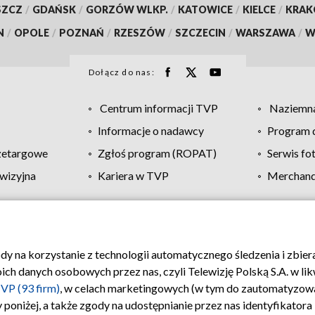
SZCZ
/
GDAŃSK
/
GORZÓW WLKP.
/
KATOWICE
/
KIELCE
/
KRA
N
/
OPOLE
/
POZNAŃ
/
RZESZÓW
/
SZCZECIN
/
WARSZAWA
/
W
Dołącz do nas:
Centrum informacji TVP
Naziemna
Informacje o nadawcy
Program d
zetargowe
Zgłoś program (ROPAT)
Serwis fo
wizyjna
Kariera w TVP
Merchandi
Polityka prywatności
Moje zgody
Pomoc
Biuro re
ody na korzystanie z technologii automatycznego śledzenia i zbie
 danych osobowych przez nas, czyli Telewizję Polską S.A. w likw
VP (93 firm)
, w celach marketingowych (w tym do zautomatyzow
 poniżej, a także zgody na udostępnianie przez nas identyfikator