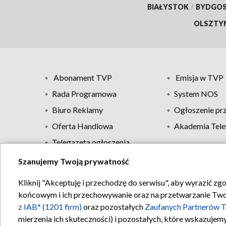
BIAŁYSTOK
/
BYDGO
OLSZTY
Abonament TVP
Emisja w TVP
Rada Programowa
System NOS
Biuro Reklamy
Ogłoszenie pr
Oferta Handlowa
Akademia Tele
Telegazeta ogłoszenia
Szanujemy Twoją prywatność
Regulamin TVP
Kliknij "Akceptuję i przechodzę do serwisu", aby wyrazić zg
końcowym i ich przechowywanie oraz na przetwarzanie Twoich
z IAB* (1201 firm)
oraz pozostałych
Zaufanych Partnerów T
mierzenia ich skuteczności) i pozostałych, które wskazujemy