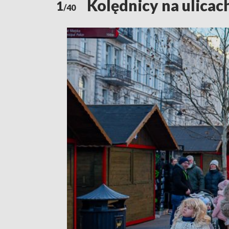
Kolędnicy na ulicach
1
/40