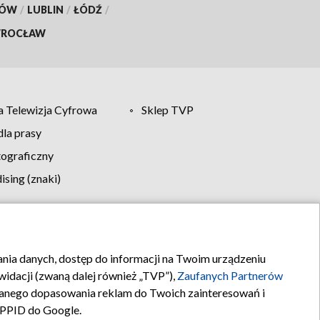
KÓW
/
LUBLIN
/
ŁÓDŹ
/
ROCŁAW
 Telewizja Cyfrowa
Sklep TVP
la prasy
tograficzny
sing (znaki)
klamy
Kontakt
rania danych, dostęp do informacji na Twoim urządzeniu
idacji (zwaną dalej również „TVP”),
Zaufanych Partnerów
anego dopasowania reklam do Twoich zainteresowań i
a PPID do Google.