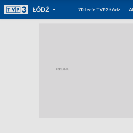
POWRÓT DO
ŁÓDŹ
70-lecie TVP3 Łódź
A
TVP REGIONY