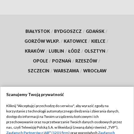
BIAŁYSTOK
/
BYDGOSZCZ
/
GDAŃSK
/
GORZÓW WLKP.
/
KATOWICE
/
KIELCE
/
KRAKÓW
/
LUBLIN
/
ŁÓDŹ
/
OLSZTYN
/
OPOLE
/
POZNAŃ
/
RZESZÓW
/
SZCZECIN
/
WARSZAWA
/
WROCŁAW
Szanujemy Twoją prywatność
Dołącz do nas:
Kliknij "Akceptuję i przechodzę do serwisu", aby wyrazić zgody na
korzystanie z technologii automatycznego śledzenia i zbierania danych,
TVP
dostęp do informacji na Twoim urządzeniu końcowym i ich
Abonament TVP
przechowywanie oraz na przetwarzanie Twoich danych osobowych przez
Regulamin TVP
nas, czyli Telewizję Polską S.A. w likwidacji (zwaną dalej również „TVP”),
Emisja w TVP
Zaufanych Partnerów z IAB* (1201 firm)
oraz pozostałych
Zaufanych
Polityka prywatności