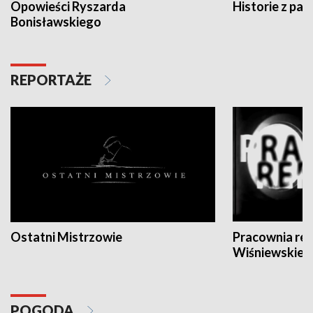
Opowieści Ryszarda
Historie z pas
Bonisławskiego
REPORTAŻE
Ostatni Mistrzowie
Pracownia re
Wiśniewskieg
POGODA