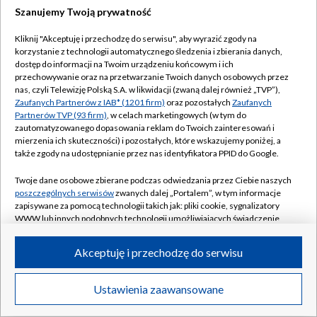
Szanujemy Twoją prywatność
Kliknij "Akceptuję i przechodzę do serwisu", aby wyrazić zgody na
korzystanie z technologii automatycznego śledzenia i zbierania danych,
dostęp do informacji na Twoim urządzeniu końcowym i ich
przechowywanie oraz na przetwarzanie Twoich danych osobowych przez
nas, czyli Telewizję Polską S.A. w likwidacji (zwaną dalej również „TVP”),
Zaufanych Partnerów z IAB* (1201 firm)
oraz pozostałych
Zaufanych
Partnerów TVP (93 firm)
, w celach marketingowych (w tym do
zautomatyzowanego dopasowania reklam do Twoich zainteresowań i
mierzenia ich skuteczności) i pozostałych, które wskazujemy poniżej, a
także zgody na udostępnianie przez nas identyfikatora PPID do Google.
Twoje dane osobowe zbierane podczas odwiedzania przez Ciebie naszych
poszczególnych serwisów
zwanych dalej „Portalem”, w tym informacje
zapisywane za pomocą technologii takich jak: pliki cookie, sygnalizatory
WWW lub innych podobnych technologii umożliwiających świadczenie
dopasowanych i bezpiecznych usług, personalizację treści oraz reklam,
udostępnianie funkcji mediów społecznościowych oraz analizowanie
Akceptuję i przechodzę do serwisu
ruchu w Internecie.
Twoje dane osobowe zbierane podczas odwiedzania przez Ciebie
Ustawienia zaawansowane
poszczególnych serwisów
na Portalu, takie jak adresy IP, identyfikatory
Twoich urządzeń końcowych i identyfikatory plików cookie, informacje o