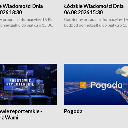
e Wiadomości Dnia
Łódzkie Wiadomości Dnia
026 18:30
06.08.2026 15:30
y program informacyjny TVP3
Codzienny program informacyjny T
oniedziałku do piątku o 15:30,
Łódź od poniedziałku do piątku o 15
:30 i 21:30. W weekendy o
16:30, 18:30 i 21:30. W weekendy o
1:30.
18:30 i 21:30.
wie reporterskie -
Pogoda
 z Wami