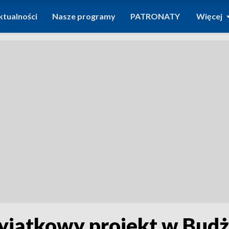
ktualności
Nasze programy
PATRONATY
Więcej
wyjątkowy projekt w Budż