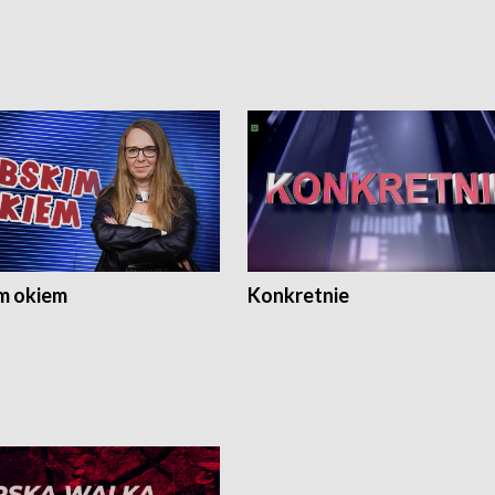
m okiem
Konkretnie