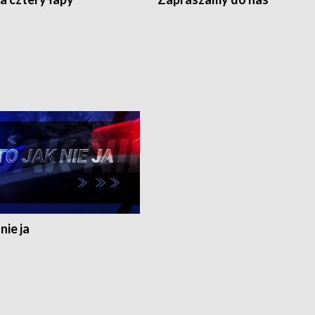
nie ja