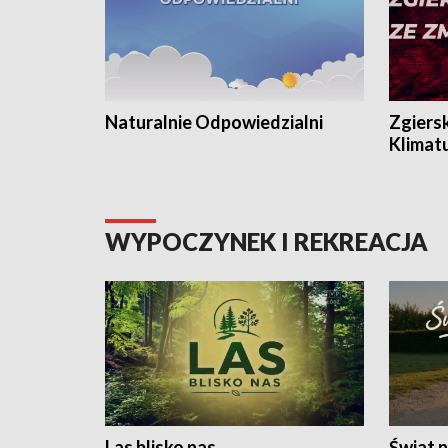
Naturalnie Odpowiedzialni
Zgiers
Klimat
WYPOCZYNEK I REKREACJA
Las blisko nas
Świat n