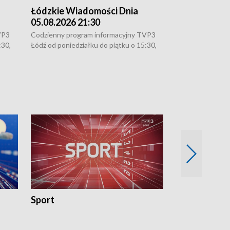
Łódzkie Wiadomości Dnia
Łódzkie Wia
05.08.2026 21:30
05.08.2026 1
VP3
Codzienny program informacyjny TVP3
Codzienny progr
:30,
Łódź od poniedziałku do piątku o 15:30,
Łódź od poniedzi
16:30, 18:30 i 21:30. W weekendy o
16:30, 18:30 i 2
18:30 i 21:30.
18:30 i 21:30.
Sport
Rozmowa Dn