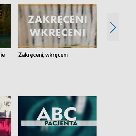
nie
Zakręceni, wkręceni
Skarby Łodzi