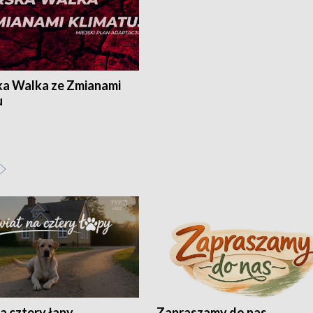
ka Walka ze Zmianami
u
a cztery łapy
Zapraszamy do nas