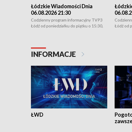
Łódzkie Wiadomości Dnia
Łódzki
06.08.2026 21:30
06.08.2
Codzienny program informacyjny TVP3
Codzienn
Łódź od poniedziałku do piątku o 15:30,
Łódź od p
16:30, 18:30 i 21:30. W weekendy o
16:30, 18
18:30 i 21:30.
18:30 i 2
INFORMACJE
ŁWD
Pogoto
zawsze