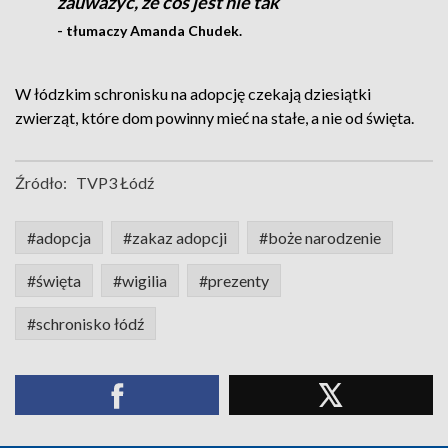
zauważyć, że coś jest nie tak
- tłumaczy Amanda Chudek.
W łódzkim schronisku na adopcję czekają dziesiątki
zwierząt, które dom powinny mieć na stałe, a nie od święta.
Źródło:
TVP3 Łódź
#adopcja
#zakaz adopcji
#boże narodzenie
#święta
#wigilia
#prezenty
#schronisko łódź