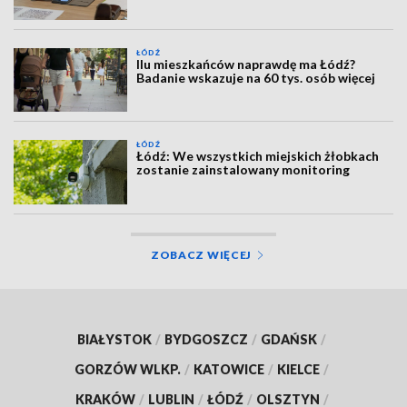
ŁÓDŹ
Ilu mieszkańców naprawdę ma Łódź?
Badanie wskazuje na 60 tys. osób więcej
ŁÓDŹ
Łódź: We wszystkich miejskich żłobkach
zostanie zainstalowany monitoring
ZOBACZ WIĘCEJ
BIAŁYSTOK
/
BYDGOSZCZ
/
GDAŃSK
/
GORZÓW WLKP.
/
KATOWICE
/
KIELCE
/
KRAKÓW
/
LUBLIN
/
ŁÓDŹ
/
OLSZTYN
/