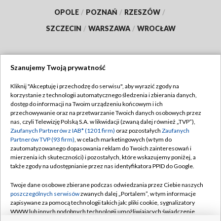
OPOLE
/
POZNAŃ
/
RZESZÓW
/
SZCZECIN
/
WARSZAWA
/
WROCŁAW
Szanujemy Twoją prywatność
Dołącz do nas:
Kliknij "Akceptuję i przechodzę do serwisu", aby wyrazić zgody na
korzystanie z technologii automatycznego śledzenia i zbierania danych,
TVP
dostęp do informacji na Twoim urządzeniu końcowym i ich
Abonament TVP
przechowywanie oraz na przetwarzanie Twoich danych osobowych przez
Regulamin TVP
nas, czyli Telewizję Polską S.A. w likwidacji (zwaną dalej również „TVP”),
Emisja w TVP
Polityka prywatności
Zaufanych Partnerów z IAB* (1201 firm)
oraz pozostałych
Zaufanych
Partnerów TVP (93 firm)
, w celach marketingowych (w tym do
Centrum informacji TVP
Moje zgody
zautomatyzowanego dopasowania reklam do Twoich zainteresowań i
mierzenia ich skuteczności) i pozostałych, które wskazujemy poniżej, a
Naziemna Telewizja Cyfrowa
Pomoc
także zgody na udostępnianie przez nas identyfikatora PPID do Google.
Sklep TVP
Biuro reklamy
Twoje dane osobowe zbierane podczas odwiedzania przez Ciebie naszych
Rada Programowa
Kontakt
poszczególnych serwisów
zwanych dalej „Portalem”, w tym informacje
zapisywane za pomocą technologii takich jak: pliki cookie, sygnalizatory
System NOS
WWW lub innych podobnych technologii umożliwiających świadczenie
dopasowanych i bezpiecznych usług, personalizację treści oraz reklam,