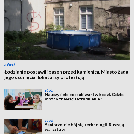
ŁÓDŹ
Łodzianie postawili basen przed kamienicą. Miasto żąda
jego usunięcia, lokatorzy protestują
ŁÓDŹ
Nauczyciele poszukiwani w Łodzi. Gdzie
można znaleźć zatrudnienie?
ŁÓDŹ
Seniorze, nie bój się technologii. Ruszają
warsztaty