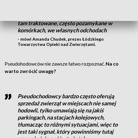
miejsca w których dochodzi do bardzo
okrutnego traktowania zwierząt. (…)
Przykro się patrzy na to jak te zwierzęta są
tam traktowane, często pozamykane w
komórkach, we własnych odchodach
- mówi Amanda Chudek, prezes Łódzkiego
Towarzystwa Opieki nad Zwierzętami.
Pseudohodowców nie zawsze łatwo rozpoznać.
Na co
warto zwrócić uwagę?
Pseudochodowcy bardzo często oferują
sprzedaż zwierząt w miejscach nie samej
hodowli, tylko umawiają się na jakiś
parkingach, na stacjach kolejowych,
tłumacząc to różnymi sytuacjami, więc to
jest taki sygnał, który powinniśmy tutaj