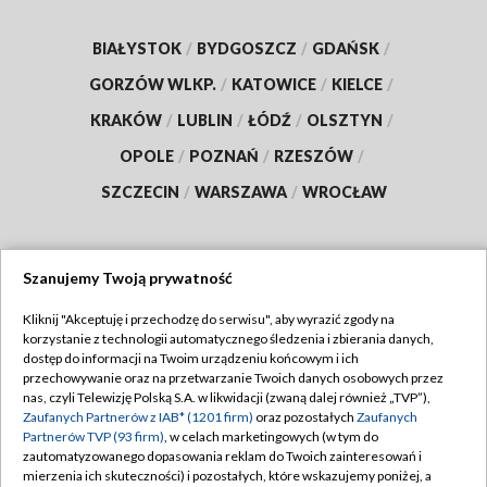
BIAŁYSTOK
/
BYDGOSZCZ
/
GDAŃSK
/
GORZÓW WLKP.
/
KATOWICE
/
KIELCE
/
KRAKÓW
/
LUBLIN
/
ŁÓDŹ
/
OLSZTYN
/
OPOLE
/
POZNAŃ
/
RZESZÓW
/
SZCZECIN
/
WARSZAWA
/
WROCŁAW
Szanujemy Twoją prywatność
Dołącz do nas:
Kliknij "Akceptuję i przechodzę do serwisu", aby wyrazić zgody na
korzystanie z technologii automatycznego śledzenia i zbierania danych,
TVP
dostęp do informacji na Twoim urządzeniu końcowym i ich
Abonament TVP
przechowywanie oraz na przetwarzanie Twoich danych osobowych przez
Regulamin TVP
nas, czyli Telewizję Polską S.A. w likwidacji (zwaną dalej również „TVP”),
Emisja w TVP
Polityka prywatności
Zaufanych Partnerów z IAB* (1201 firm)
oraz pozostałych
Zaufanych
Partnerów TVP (93 firm)
, w celach marketingowych (w tym do
Centrum informacji TVP
Moje zgody
zautomatyzowanego dopasowania reklam do Twoich zainteresowań i
mierzenia ich skuteczności) i pozostałych, które wskazujemy poniżej, a
Naziemna Telewizja Cyfrowa