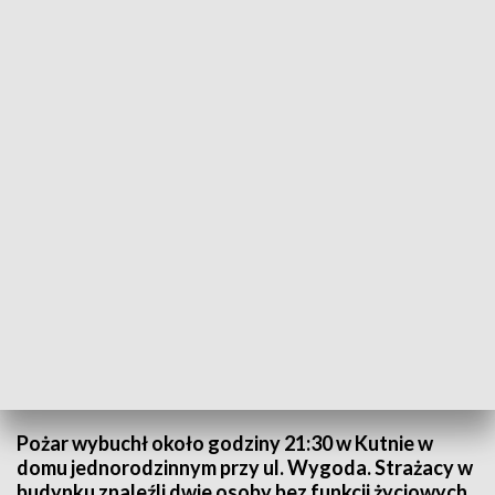
Fot. PSP Kutno
(9)
Zobacz zdjęcia
Pożar wybuchł około godziny 21:30 w Kutnie w
domu jednorodzinnym przy ul. Wygoda. Strażacy w
budynku znaleźli dwie osoby bez funkcji życiowych.