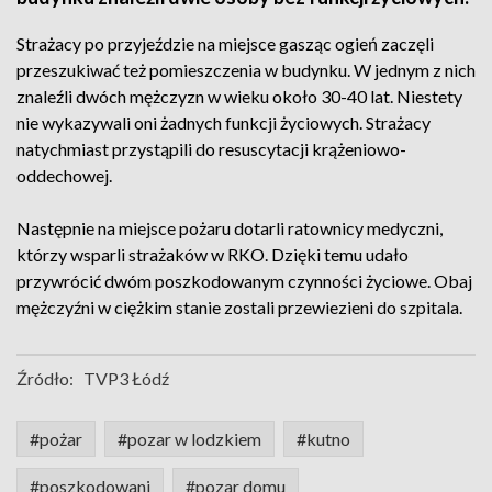
Strażacy po przyjeździe na miejsce gasząc ogień zaczęli
przeszukiwać też pomieszczenia w budynku. W jednym z nich
znaleźli dwóch mężczyzn w wieku około 30-40 lat. Niestety
nie wykazywali oni żadnych funkcji życiowych. Strażacy
natychmiast przystąpili do resuscytacji krążeniowo-
oddechowej.
Następnie na miejsce pożaru dotarli ratownicy medyczni,
którzy wsparli strażaków w RKO. Dzięki temu udało
przywrócić dwóm poszkodowanym czynności życiowe. Obaj
mężczyźni w ciężkim stanie zostali przewiezieni do szpitala.
Źródło:
TVP3 Łódź
#pożar
#pozar w lodzkiem
#kutno
#poszkodowani
#pozar domu