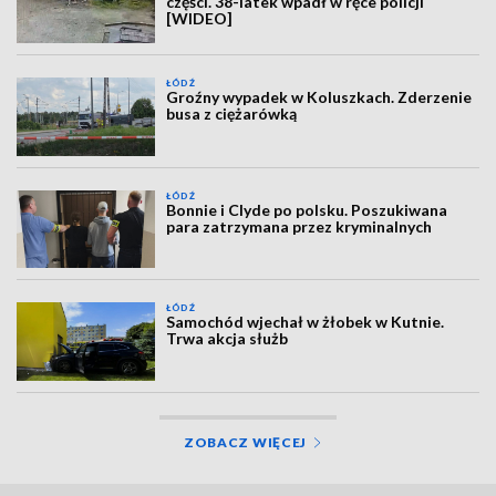
części. 38-latek wpadł w ręce policji
[WIDEO]
ŁÓDŹ
Groźny wypadek w Koluszkach. Zderzenie
busa z ciężarówką
ŁÓDŹ
Bonnie i Clyde po polsku. Poszukiwana
para zatrzymana przez kryminalnych
ŁÓDŹ
Samochód wjechał w żłobek w Kutnie.
Trwa akcja służb
ZOBACZ WIĘCEJ