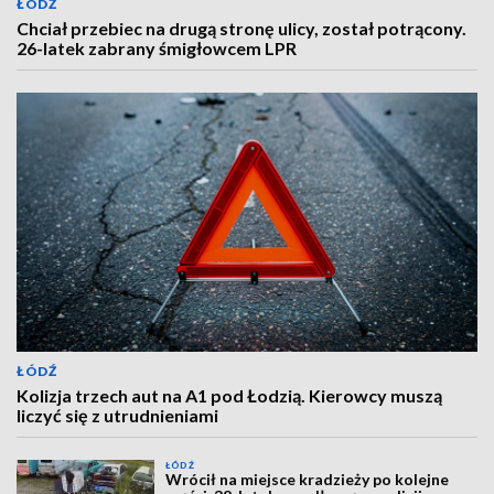
ŁÓDŹ
Chciał przebiec na drugą stronę ulicy, został potrącony.
26-latek zabrany śmigłowcem LPR
ŁÓDŹ
Kolizja trzech aut na A1 pod Łodzią. Kierowcy muszą
liczyć się z utrudnieniami
ŁÓDŹ
Wrócił na miejsce kradzieży po kolejne