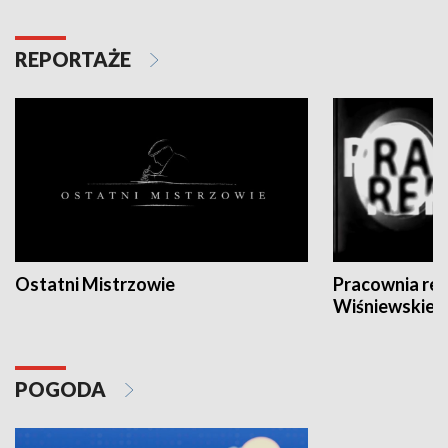
REPORTAŻE
Ostatni Mistrzowie
Pracownia re
Wiśniewskieg
POGODA