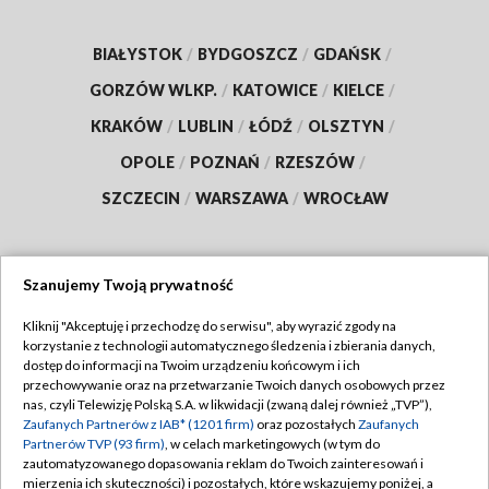
BIAŁYSTOK
/
BYDGOSZCZ
/
GDAŃSK
/
GORZÓW WLKP.
/
KATOWICE
/
KIELCE
/
KRAKÓW
/
LUBLIN
/
ŁÓDŹ
/
OLSZTYN
/
OPOLE
/
POZNAŃ
/
RZESZÓW
/
SZCZECIN
/
WARSZAWA
/
WROCŁAW
Szanujemy Twoją prywatność
Dołącz do nas:
Kliknij "Akceptuję i przechodzę do serwisu", aby wyrazić zgody na
korzystanie z technologii automatycznego śledzenia i zbierania danych,
TVP
dostęp do informacji na Twoim urządzeniu końcowym i ich
Abonament TVP
przechowywanie oraz na przetwarzanie Twoich danych osobowych przez
Regulamin TVP
nas, czyli Telewizję Polską S.A. w likwidacji (zwaną dalej również „TVP”),
Emisja w TVP
Zaufanych Partnerów z IAB* (1201 firm)
oraz pozostałych
Zaufanych
Polityka prywatności
Partnerów TVP (93 firm)
, w celach marketingowych (w tym do
Centrum informacji TVP
Moje zgody
zautomatyzowanego dopasowania reklam do Twoich zainteresowań i
mierzenia ich skuteczności) i pozostałych, które wskazujemy poniżej, a