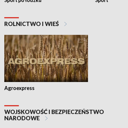
Sport po łódzku
Sport
ROLNICTWO I WIEŚ
Agroexpress
WOJSKOWOŚĆ I BEZPIECZEŃSTWO
NARODOWE