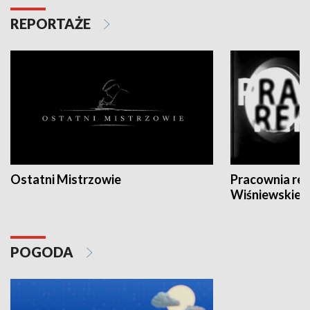
REPORTAŻE
Ostatni Mistrzowie
Pracownia re
Wiśniewskieg
POGODA