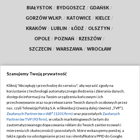
BIAŁYSTOK
/
BYDGOSZCZ
/
GDAŃSK
/
GORZÓW WLKP.
/
KATOWICE
/
KIELCE
/
KRAKÓW
/
LUBLIN
/
ŁÓDŹ
/
OLSZTYN
/
OPOLE
/
POZNAŃ
/
RZESZÓW
/
SZCZECIN
/
WARSZAWA
/
WROCŁAW
Szanujemy Twoją prywatność
Dołącz do nas:
Kliknij "Akceptuję i przechodzę do serwisu", aby wyrazić zgody na
korzystanie z technologii automatycznego śledzenia i zbierania danych,
TVP
dostęp do informacji na Twoim urządzeniu końcowym i ich
Abonament TVP
przechowywanie oraz na przetwarzanie Twoich danych osobowych przez
Regulamin TVP
nas, czyli Telewizję Polską S.A. w likwidacji (zwaną dalej również „TVP”),
Emisja w TVP
Zaufanych Partnerów z IAB* (1201 firm)
oraz pozostałych
Zaufanych
Polityka prywatności
Partnerów TVP (93 firm)
, w celach marketingowych (w tym do
Centrum informacji TVP
Moje zgody
zautomatyzowanego dopasowania reklam do Twoich zainteresowań i
mierzenia ich skuteczności) i pozostałych, które wskazujemy poniżej, a
Naziemna Telewizja Cyfrowa
Pomoc
także zgody na udostępnianie przez nas identyfikatora PPID do Google.