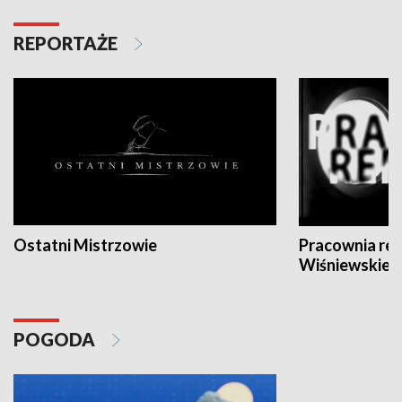
REPORTAŻE
Ostatni Mistrzowie
Pracownia re
Wiśniewskieg
POGODA