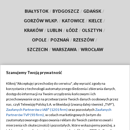
BIAŁYSTOK
/
BYDGOSZCZ
/
GDAŃSK
/
GORZÓW WLKP.
/
KATOWICE
/
KIELCE
/
KRAKÓW
/
LUBLIN
/
ŁÓDŹ
/
OLSZTYN
/
OPOLE
/
POZNAŃ
/
RZESZÓW
/
SZCZECIN
/
WARSZAWA
/
WROCŁAW
Szanujemy Twoją prywatność
Dołącz do nas:
Kliknij "Akceptuję i przechodzę do serwisu", aby wyrazić zgody na
korzystanie z technologii automatycznego śledzenia i zbierania danych,
TVP
dostęp do informacji na Twoim urządzeniu końcowym i ich
Abonament TVP
przechowywanie oraz na przetwarzanie Twoich danych osobowych przez
Regulamin TVP
nas, czyli Telewizję Polską S.A. w likwidacji (zwaną dalej również „TVP”),
Emisja w TVP
Zaufanych Partnerów z IAB* (1201 firm)
oraz pozostałych
Zaufanych
Polityka prywatności
Partnerów TVP (93 firm)
, w celach marketingowych (w tym do
Centrum informacji TVP
Moje zgody
zautomatyzowanego dopasowania reklam do Twoich zainteresowań i
mierzenia ich skuteczności) i pozostałych, które wskazujemy poniżej, a
Naziemna Telewizja Cyfrowa
Pomoc