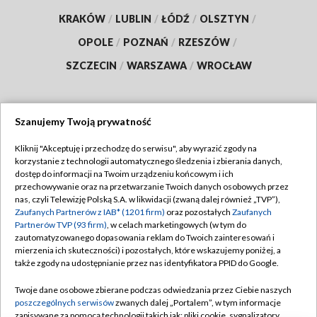
KRAKÓW
/
LUBLIN
/
ŁÓDŹ
/
OLSZTYN
/
OPOLE
/
POZNAŃ
/
RZESZÓW
/
SZCZECIN
/
WARSZAWA
/
WROCŁAW
Szanujemy Twoją prywatność
Dołącz do nas:
Kliknij "Akceptuję i przechodzę do serwisu", aby wyrazić zgody na
korzystanie z technologii automatycznego śledzenia i zbierania danych,
TVP
dostęp do informacji na Twoim urządzeniu końcowym i ich
Abonament TVP
przechowywanie oraz na przetwarzanie Twoich danych osobowych przez
Regulamin TVP
nas, czyli Telewizję Polską S.A. w likwidacji (zwaną dalej również „TVP”),
Emisja w TVP
Polityka prywatności
Zaufanych Partnerów z IAB* (1201 firm)
oraz pozostałych
Zaufanych
Partnerów TVP (93 firm)
, w celach marketingowych (w tym do
Centrum informacji TVP
Moje zgody
zautomatyzowanego dopasowania reklam do Twoich zainteresowań i
mierzenia ich skuteczności) i pozostałych, które wskazujemy poniżej, a
Naziemna Telewizja Cyfrowa
Pomoc
także zgody na udostępnianie przez nas identyfikatora PPID do Google.
Sklep TVP
Biuro reklamy
Twoje dane osobowe zbierane podczas odwiedzania przez Ciebie naszych
Rada Programowa
Kontakt
poszczególnych serwisów
zwanych dalej „Portalem”, w tym informacje
zapisywane za pomocą technologii takich jak: pliki cookie, sygnalizatory