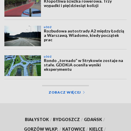
Kłopotliwa ścieżka rowerowa. Trzy
wypadki i pięćdziesiąt kolizji
ŁÓDŹ
Rozbudowa autostrady A2 między Łodzią
a Warszawą. Wiadomo, kiedy początek
prac
ŁÓDŹ
Rondo „tornado” w Strykowie zostaje na
stałe. GDDKiA oceniła wyniki
eksperymentu
ZOBACZ WIĘCEJ
BIAŁYSTOK
/
BYDGOSZCZ
/
GDAŃSK
/
GORZÓW WLKP.
/
KATOWICE
/
KIELCE
/