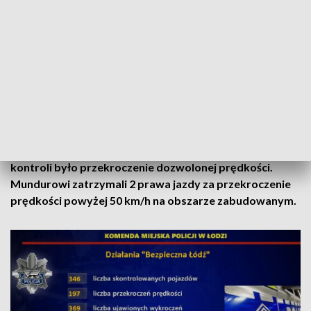
Drogowego z Komendy Miejskiej Policji w Łodzi oraz z
grupy Speed Komendy Wojewódzkiej Policji w Łodzi, miała
na celu poprawę bezpieczeństwa w ruchu drogowym
szczególnie poprzez wyeliminowanie kierowców
przekraczających prędkość. Mundurowi kontrolowali
trzeźwość kierujących, korzystanie z pasów bezpieczeństwa
oraz stan techniczny i wyposażenie pojazdów.
Łącznie policjanci skontrolowali 346 pojazdów i ujawnili
aż 369 wykroczeń. W 197 przypadkach przyczyną
kontroli było przekroczenie dozwolonej prędkości.
Mundurowi zatrzymali 2 prawa jazdy za przekroczenie
prędkości powyżej 50 km/h na obszarze zabudowanym.