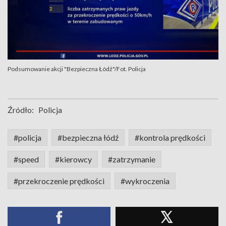
Podsumowanie akcji "Bezpieczna Łódź"/Fot. Policja
Źródło:
Policja
#policja
#bezpieczna łódź
#kontrola prędkości
#speed
#kierowcy
#zatrzymanie
#przekroczenie prędkości
#wykroczenia