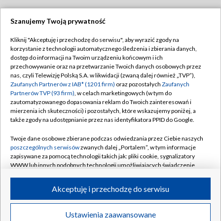
Szanujemy Twoją prywatność
Dołącz do nas:
Kliknij "Akceptuję i przechodzę do serwisu", aby wyrazić zgody na
korzystanie z technologii automatycznego śledzenia i zbierania danych,
TVP
dostęp do informacji na Twoim urządzeniu końcowym i ich
Abonament TVP
przechowywanie oraz na przetwarzanie Twoich danych osobowych przez
Regulamin TVP
nas, czyli Telewizję Polską S.A. w likwidacji (zwaną dalej również „TVP”),
Emisja w TVP
Zaufanych Partnerów z IAB* (1201 firm)
oraz pozostałych
Zaufanych
Polityka prywatności
Partnerów TVP (93 firm)
, w celach marketingowych (w tym do
Centrum informacji TVP
Moje zgody
zautomatyzowanego dopasowania reklam do Twoich zainteresowań i
mierzenia ich skuteczności) i pozostałych, które wskazujemy poniżej, a
Naziemna Telewizja Cyfrowa
Pomoc
także zgody na udostępnianie przez nas identyfikatora PPID do Google.
Sklep TVP
Biuro reklamy
Twoje dane osobowe zbierane podczas odwiedzania przez Ciebie naszych
Rada Programowa
poszczególnych serwisów
zwanych dalej „Portalem”, w tym informacje
Kontakt
zapisywane za pomocą technologii takich jak: pliki cookie, sygnalizatory
System NOS
WWW lub innych podobnych technologii umożliwiających świadczenie
dopasowanych i bezpiecznych usług, personalizację treści oraz reklam,
Informacje o nadawcy
Kanały
udostępnianie funkcji mediów społecznościowych oraz analizowanie
Akceptuję i przechodzę do serwisu
ruchu w Internecie.
Program dla prasy
©2026 Telewizja Polska S.A. w likwidacji
Biuro Reklamy
Twoje dane osobowe zbierane podczas odwiedzania przez Ciebie
Ustawienia zaawansowane
poszczególnych serwisów
na Portalu, takie jak adresy IP, identyfikatory