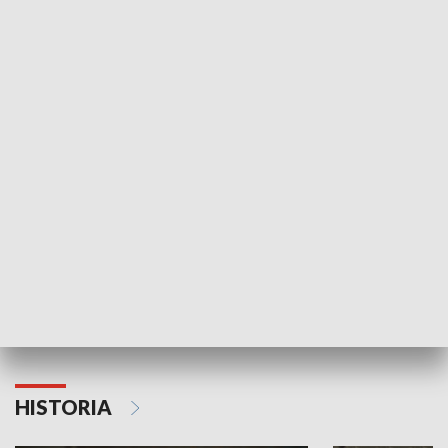
Idź się zbadaj
Nie poddaję si
GOSPODARKA
Strefa biznesu
HISTORIA