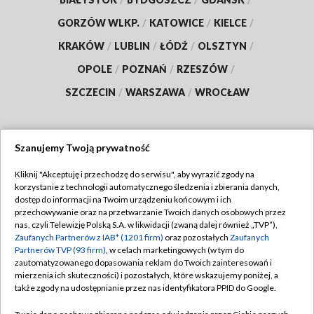
GORZÓW WLKP.
/
KATOWICE
/
KIELCE
/
KRAKÓW
/
LUBLIN
/
ŁÓDŹ
/
OLSZTYN
/
OPOLE
/
POZNAŃ
/
RZESZÓW
/
SZCZECIN
/
WARSZAWA
/
WROCŁAW
Szanujemy Twoją prywatność
Dołącz do nas:
Kliknij "Akceptuję i przechodzę do serwisu", aby wyrazić zgody na
korzystanie z technologii automatycznego śledzenia i zbierania danych,
TVP
dostęp do informacji na Twoim urządzeniu końcowym i ich
Abonament TVP
przechowywanie oraz na przetwarzanie Twoich danych osobowych przez
Regulamin TVP
nas, czyli Telewizję Polską S.A. w likwidacji (zwaną dalej również „TVP”),
Emisja w TVP
Zaufanych Partnerów z IAB* (1201 firm)
oraz pozostałych
Zaufanych
Polityka prywatności
Partnerów TVP (93 firm)
, w celach marketingowych (w tym do
Centrum informacji TVP
Moje zgody
zautomatyzowanego dopasowania reklam do Twoich zainteresowań i
mierzenia ich skuteczności) i pozostałych, które wskazujemy poniżej, a
Naziemna Telewizja Cyfrowa
Pomoc
także zgody na udostępnianie przez nas identyfikatora PPID do Google.
Sklep TVP
Biuro reklamy