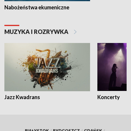
Nabożeństwa ekumeniczne
MUZYKA I ROZRYWKA
Jazz Kwadrans
Koncerty
BIAŁYSTOK
/
BYDGOSZCZ
/
GDAŃSK
/