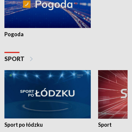
Pogoda
SPORT
Sport po łódzku
Sport