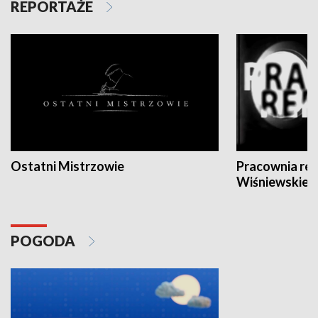
REPORTAŻE
Ostatni Mistrzowie
Pracownia re
Wiśniewskieg
POGODA