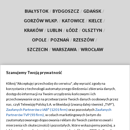
BIAŁYSTOK
/
BYDGOSZCZ
/
GDAŃSK
/
GORZÓW WLKP.
/
KATOWICE
/
KIELCE
/
KRAKÓW
/
LUBLIN
/
ŁÓDŹ
/
OLSZTYN
/
OPOLE
/
POZNAŃ
/
RZESZÓW
/
SZCZECIN
/
WARSZAWA
/
WROCŁAW
Szanujemy Twoją prywatność
Dołącz do nas:
Kliknij "Akceptuję i przechodzę do serwisu", aby wyrazić zgody na
korzystanie z technologii automatycznego śledzenia i zbierania danych,
TVP
dostęp do informacji na Twoim urządzeniu końcowym i ich
Abonament TVP
przechowywanie oraz na przetwarzanie Twoich danych osobowych przez
Regulamin TVP
nas, czyli Telewizję Polską S.A. w likwidacji (zwaną dalej również „TVP”),
Emisja w TVP
Polityka prywatności
Zaufanych Partnerów z IAB* (1201 firm)
oraz pozostałych
Zaufanych
Partnerów TVP (93 firm)
, w celach marketingowych (w tym do
Centrum informacji TVP
Moje zgody
zautomatyzowanego dopasowania reklam do Twoich zainteresowań i
mierzenia ich skuteczności) i pozostałych, które wskazujemy poniżej, a
Naziemna Telewizja Cyfrowa
Pomoc