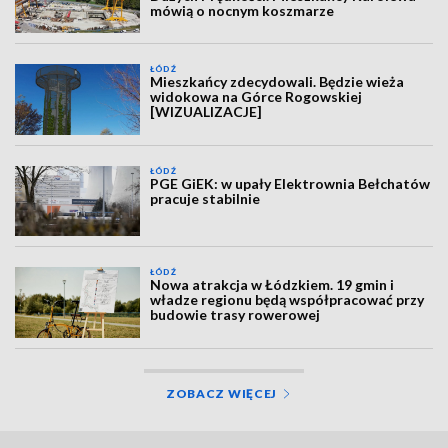
mówią o nocnym koszmarze
ŁÓDŹ
Mieszkańcy zdecydowali. Będzie wieża
widokowa na Górce Rogowskiej
[WIZUALIZACJE]
ŁÓDŹ
PGE GiEK: w upały Elektrownia Bełchatów
pracuje stabilnie
ŁÓDŹ
Nowa atrakcja w Łódzkiem. 19 gmin i
władze regionu będą współpracować przy
budowie trasy rowerowej
ZOBACZ WIĘCEJ