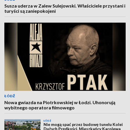
Susza uderza w Zalew Sulejowski. Właściciele przystani i
turyści są zaniepokojeni
ŁÓDŹ
Nowa gwiazda na Piotrkowskiej w Łodzi. Uhonorują
wybitnego operatora filmowego
ŁÓDŹ
Nie mogą spać przez budowę tunelu Kolei
Dużych Prędkości. Mieszkańcy Karolewa