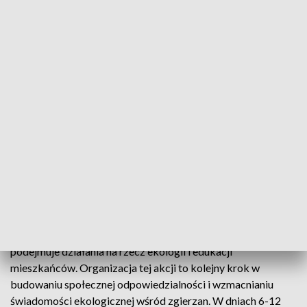
Choinka w nagrodę za segregację odpadów/Fot. ilustracyjne UMŁ
Zgierscy urzędnicy wpadli na ciekawy pomysł, jak
połączyć radosne przygotowania do świąt Bożego
Narodzenia z troską o środowisko.
Akcja nosi tytuł "Pomyśl zanim wyrzucisz – edukacja
ekologiczna mieszkańców Zgierza". Miasto od lat aktywnie
podejmuje działania na rzecz ekologii i edukacji
mieszkańców. Organizacja tej akcji to kolejny krok w
budowaniu społecznej odpowiedzialności i wzmacnianiu
świadomości ekologicznej wśród zgierzan. W dniach 6-12