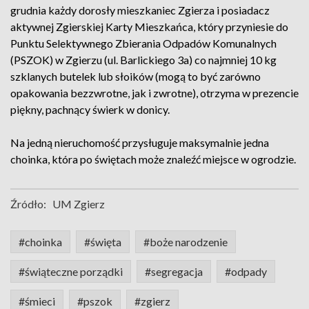
grudnia każdy dorosły mieszkaniec Zgierza i posiadacz
aktywnej Zgierskiej Karty Mieszkańca, który przyniesie do
Punktu Selektywnego Zbierania Odpadów Komunalnych
(PSZOK) w Zgierzu (ul. Barlickiego 3a) co najmniej 10 kg
szklanych butelek lub słoików (mogą to być zarówno
opakowania bezzwrotne, jak i zwrotne), otrzyma w prezencie
piękny, pachnący świerk w donicy.
Na jedną nieruchomość przysługuje maksymalnie jedna
choinka, która po świętach może znaleźć miejsce w ogrodzie.
Źródło:
UM Zgierz
#choinka
#święta
#boże narodzenie
#świąteczne porządki
#segregacja
#odpady
#śmieci
#pszok
#zgierz