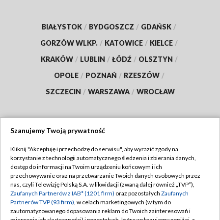
BIAŁYSTOK
/
BYDGOSZCZ
/
GDAŃSK
/
GORZÓW WLKP.
/
KATOWICE
/
KIELCE
/
KRAKÓW
/
LUBLIN
/
ŁÓDŹ
/
OLSZTYN
/
OPOLE
/
POZNAŃ
/
RZESZÓW
/
SZCZECIN
/
WARSZAWA
/
WROCŁAW
Szanujemy Twoją prywatność
Dołącz do nas:
Kliknij "Akceptuję i przechodzę do serwisu", aby wyrazić zgody na
korzystanie z technologii automatycznego śledzenia i zbierania danych,
TVP
dostęp do informacji na Twoim urządzeniu końcowym i ich
Abonament TVP
przechowywanie oraz na przetwarzanie Twoich danych osobowych przez
Regulamin TVP
nas, czyli Telewizję Polską S.A. w likwidacji (zwaną dalej również „TVP”),
Emisja w TVP
Polityka prywatności
Zaufanych Partnerów z IAB* (1201 firm)
oraz pozostałych
Zaufanych
Partnerów TVP (93 firm)
, w celach marketingowych (w tym do
Centrum informacji TVP
Moje zgody
zautomatyzowanego dopasowania reklam do Twoich zainteresowań i
mierzenia ich skuteczności) i pozostałych, które wskazujemy poniżej, a