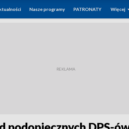
ktualności
Nasze programy
PATRONATY
Więcej
 od podopiecznych DPS-ó