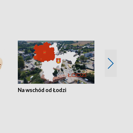
Na wschód od Łodzi
Zimowe szal
Polski