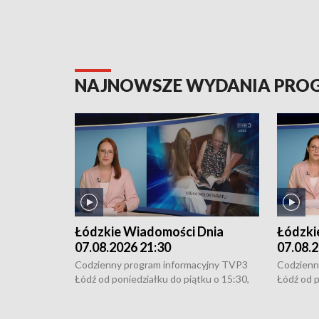
NAJNOWSZE WYDANIA PR
Łódzkie Wiadomości Dnia
Łódzki
07.08.2026 21:30
07.08.2
Codzienny program informacyjny TVP3
Codzienn
Łódź od poniedziałku do piątku o 15:30,
Łódź od p
16:30, 18:30 i 21:30. W weekendy o
16:30, 18
18:30 i 21:30.
18:30 i 2