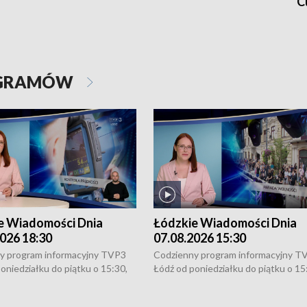
C
OGRAMÓW
e Wiadomości Dnia
Łódzkie Wiadomości Dnia
026 18:30
07.08.2026 15:30
y program informacyjny TVP3
Codzienny program informacyjny T
oniedziałku do piątku o 15:30,
Łódź od poniedziałku do piątku o 15
:30 i 21:30. W weekendy o
16:30, 18:30 i 21:30. W weekendy o
1:30.
18:30 i 21:30.