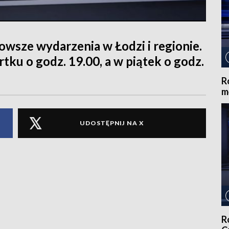
sze wydarzenia w Łodzi i regionie.
tku o godz. 19.00, a w piątek o godz.
R
m
UDOSTĘPNIJ NA X
R