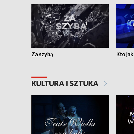
Za szybą
Kto jak 
KULTURA I SZTUKA