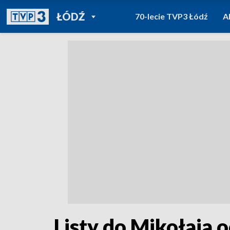
POWRÓT DO
ŁÓDŹ
70-lecie TVP3 Łódź
A
TVP REGIONY
Listy do Mikołaja