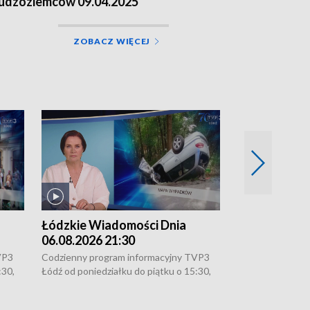
udzoziemców 09.04.2025
ZOBACZ WIĘCEJ
Łódzkie Wiadomości Dnia
Łódzkie Wia
06.08.2026 21:30
06.08.2026 1
VP3
Codzienny program informacyjny TVP3
Codzienny progr
:30,
Łódź od poniedziałku do piątku o 15:30,
Łódź od poniedzi
16:30, 18:30 i 21:30. W weekendy o
16:30, 18:30 i 2
18:30 i 21:30.
18:30 i 21:30.