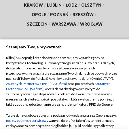
KRAKÓW
/
LUBLIN
/
ŁÓDŹ
/
OLSZTYN
/
OPOLE
/
POZNAŃ
/
RZESZÓW
/
SZCZECIN
/
WARSZAWA
/
WROCŁAW
Szanujemy Twoją prywatność
Dołącz do nas:
Kliknij "Akceptuję i przechodzę do serwisu", aby wyrazić zgody na
korzystanie z technologii automatycznego śledzenia i zbierania danych,
TVP
dostęp do informacji na Twoim urządzeniu końcowym i ich
Abonament TVP
przechowywanie oraz na przetwarzanie Twoich danych osobowych przez
Regulamin TVP
nas, czyli Telewizję Polską S.A. w likwidacji (zwaną dalej również „TVP”),
Emisja w TVP
Polityka prywatności
Zaufanych Partnerów z IAB* (1201 firm)
oraz pozostałych
Zaufanych
Partnerów TVP (93 firm)
, w celach marketingowych (w tym do
Centrum informacji TVP
Moje zgody
zautomatyzowanego dopasowania reklam do Twoich zainteresowań i
mierzenia ich skuteczności) i pozostałych, które wskazujemy poniżej, a
Naziemna Telewizja Cyfrowa
Pomoc
także zgody na udostępnianie przez nas identyfikatora PPID do Google.
Sklep TVP
Biuro reklamy
Twoje dane osobowe zbierane podczas odwiedzania przez Ciebie naszych
Rada Programowa
Kontakt
poszczególnych serwisów
zwanych dalej „Portalem”, w tym informacje
zapisywane za pomocą technologii takich jak: pliki cookie, sygnalizatory
System NOS