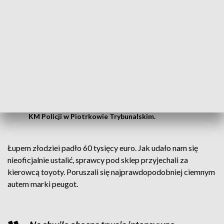
Doszło do kradzieży z włamaniem do
pojazdu marki toyota, na ulicy Curie -
Skłodowskiej w Piotrkowie Trybunalskim.
Sprawca poprzez wybicie szyby dokonał
kradzieży walizki z zawartością znacznej
sumy pieniędzy
- mówi asp. szt. Izabela Gajewska oficer prasowy
KM Policji w Piotrkowie Trybunalskim.
Łupem złodziei padło 60 tysięcy euro. Jak udało nam się
nieoficjalnie ustalić, sprawcy pod sklep przyjechali za
kierowcą toyoty. Poruszali się najprawdopodobniej ciemnym
autem marki peugot.