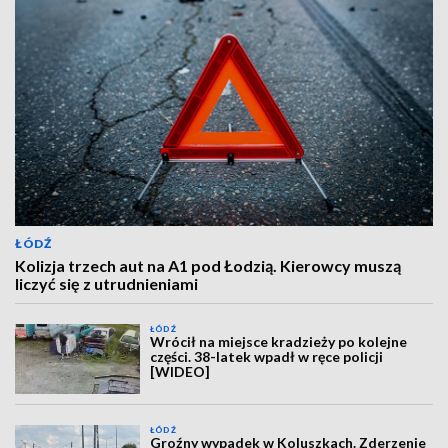
ŁÓDŹ
Kolizja trzech aut na A1 pod Łodzią. Kierowcy muszą
liczyć się z utrudnieniami
ŁÓDŹ
Wrócił na miejsce kradzieży po kolejne
części. 38-latek wpadł w ręce policji
[WIDEO]
ŁÓDŹ
Groźny wypadek w Koluszkach. Zderzenie