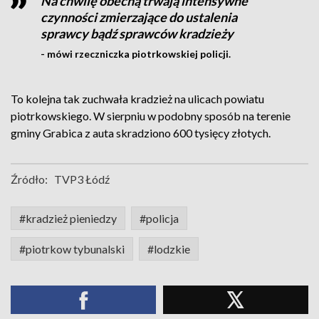
Na chwilę obecną trwają intensywne
czynności zmierzające do ustalenia
sprawcy bądź sprawców kradzieży
- mówi rzeczniczka piotrkowskiej policji.
To kolejna tak zuchwała kradzież na ulicach powiatu
piotrkowskiego. W sierpniu w podobny sposób na terenie
gminy Grabica z auta skradziono 600 tysięcy złotych.
Źródło:
TVP3 Łódź
#kradzież pieniedzy
#policja
#piotrkow tybunalski
#lodzkie