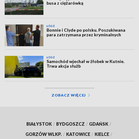
busa z ciężarówką
ŁÓDŹ
Bonnie i Clyde po polsku. Poszukiwana
para zatrzymana przez kryminalnych
ŁÓDŹ
Samochód wjechał w żłobek w Kutnie.
Trwa akcja służb
ZOBACZ WIĘCEJ
BIAŁYSTOK
/
BYDGOSZCZ
/
GDAŃSK
/
GORZÓW WLKP.
/
KATOWICE
/
KIELCE
/