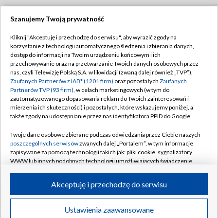
Szanujemy Twoją prywatność
Dołącz do nas:
Kliknij "Akceptuję i przechodzę do serwisu", aby wyrazić zgody na
korzystanie z technologii automatycznego śledzenia i zbierania danych,
TVP
dostęp do informacji na Twoim urządzeniu końcowym i ich
Abonament TVP
przechowywanie oraz na przetwarzanie Twoich danych osobowych przez
Regulamin TVP
nas, czyli Telewizję Polską S.A. w likwidacji (zwaną dalej również „TVP”),
Emisja w TVP
Zaufanych Partnerów z IAB* (1201 firm)
oraz pozostałych
Zaufanych
Polityka prywatności
Partnerów TVP (93 firm)
, w celach marketingowych (w tym do
Centrum informacji TVP
Moje zgody
zautomatyzowanego dopasowania reklam do Twoich zainteresowań i
mierzenia ich skuteczności) i pozostałych, które wskazujemy poniżej, a
Naziemna Telewizja Cyfrowa
Pomoc
także zgody na udostępnianie przez nas identyfikatora PPID do Google.
Sklep TVP
Biuro reklamy
Twoje dane osobowe zbierane podczas odwiedzania przez Ciebie naszych
Rada Programowa
poszczególnych serwisów
zwanych dalej „Portalem”, w tym informacje
Kontakt
zapisywane za pomocą technologii takich jak: pliki cookie, sygnalizatory
System NOS
WWW lub innych podobnych technologii umożliwiających świadczenie
dopasowanych i bezpiecznych usług, personalizację treści oraz reklam,
Informacje o nadawcy
Kanały
udostępnianie funkcji mediów społecznościowych oraz analizowanie
Akceptuję i przechodzę do serwisu
ruchu w Internecie.
Program dla prasy
©2026 Telewizja Polska S.A. w likwidacji
Biuro Reklamy
Twoje dane osobowe zbierane podczas odwiedzania przez Ciebie
Ustawienia zaawansowane
poszczególnych serwisów
na Portalu, takie jak adresy IP, identyfikatory