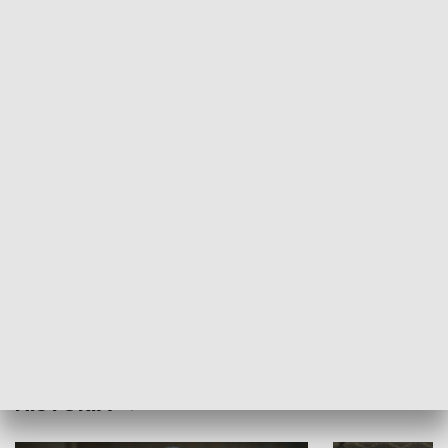
Idź się zbadaj
Nie poddaję si
GOSPODARKA
Strefa biznesu
HISTORIA